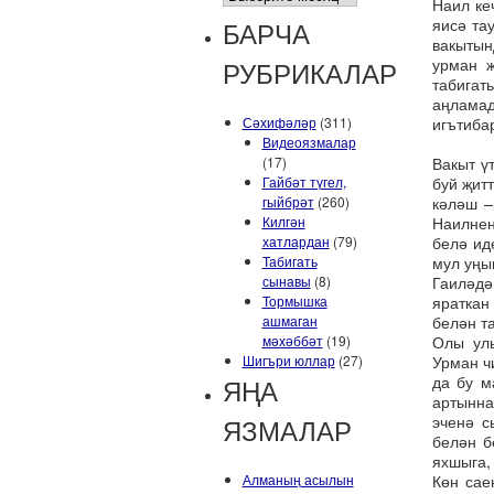
Наил ке
яисә та
БАРЧА
вакытын
урман җ
РУБРИКАЛАР
табигат
аңламад
игътиба
Сәхифәләр
(311)
Видеоязмалар
Вакыт ү
(17)
буй җит
Гайбәт түгел,
кәләш –
гыйбрәт
(260)
Наилнең
Килгән
белә ид
хатлардан
(79)
мул уңы
Табигать
Гаиләдә
сынавы
(8)
яраткан
Тормышка
белән т
ашмаган
Олы улы
мәхәббәт
(19)
Урман ч
Шигъри юллар
(27)
да бу м
ЯҢА
артынна
эченә с
ЯЗМАЛАР
белән б
яхшыга,
Көн сае
Алманың асылын