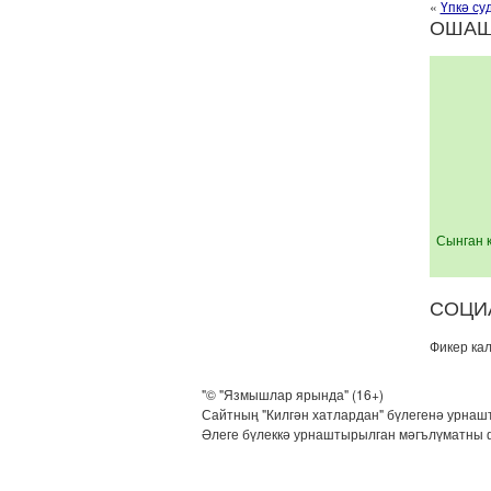
«
Үпкә с
ОШАШ
Сынган 
СОЦИА
Фикер ка
"© "Язмышлар ярында" (16+)
Сайтның "Килгән хатлардан" бүлегенә урнаш
Әлеге бүлеккә урнаштырылган мәгълүматны 