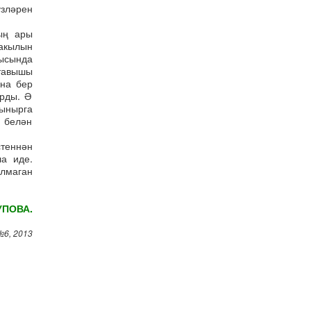
зләрен
ың ары
акылын
шысында
 тавышы
на бер
арды. Ә
лынырга
е белән
стеннән
а иде.
лмаган
УПОВА.
6, 2013