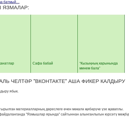
уда батмый…
 ЯЗМАЛАР:
канатлар
Сафа бабай
“Кызыңның карынында
минем бала”
ЛЬ ЧЕЛТӘР "ВКОНТАКТЕ" АША ФИКЕР КАЛДЫРУ
лдыру ябык.
тырылган материалларның дөреслеге өчен мәкалә җибәрүче үзе җаваплы.
файдаланганда "Язмышлар ярында" сайтыннан алынганлыгын күрсәтү мәҗбү