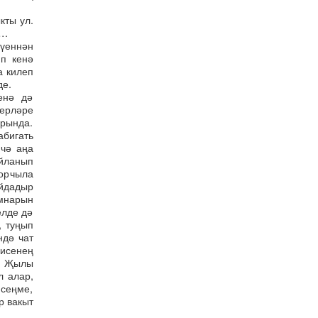
кты ул.
а…
үеннән
п кенә
а килеп
де.
енә дә
мерләре
рында.
абигать
ичә аңа
йланып
орчыла
айдадыр
мнарын
елде дә
, туңып
ндә чат
нисенең
. Җылы
л алар,
исеңме,
р вакыт