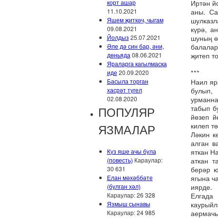
Иртән й
корт ашар
аны. Са
11.10.2021
шулказл
Яшем җиткәч, чыгам
күрә, а
09.08.2021
шуның ө
Йолдыз
25.07.2021
балалар
Әле дә син бар, әни,
җитеп то
дөньяда
08.06.2021
Яраларга кагылмаска
***
иде
20.09.2020
Наил яр
Басыла торган
булып,
хасрәт түгел
урманна
02.08.2020
табып б
ПОПУЛЯР
йөзеп й
килеп тө
ЯЗМАЛАР
Ләкин к
алган в
яткан Н
Күз яше ачы була
аткан т
(повесть)
Караулар:
берәр ю
30 631
ягына ч
Елан мәхәббәте
иярде.
(булган хәл)
Елгада
Караулар: 26 328
каурыйл
Язмыш сынавы
аермачы
Караулар: 24 985