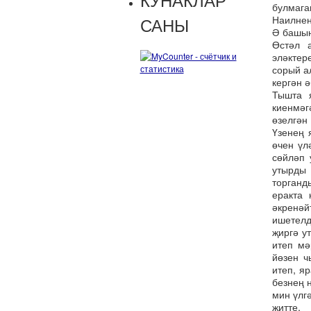
булмага
Наилнең
САНЫ
Ә башын
Өстәл 
эләктер
сорый а
кергән ә
Тышта 
киенмәг
өзелгән
Үзенең 
өчен үл
сөйләп 
утырды
торганд
еракта
әкренәй
ишетелд
җиргә у
итеп мә
йөзен ч
итеп, я
безнең 
мин үлг
җитте.