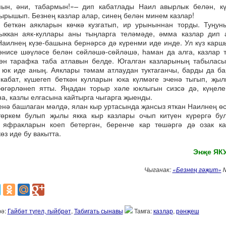
ын, әни, табармын!»– дип кабатлады Наил авырлык белән, кү
тырышып. Безнең казлар алар, синең белән минем казлар!
 беткән аякларын көчкә кузгатып, ир урыныннан торды. Туңун
ыккан аяк-куллары аны тыңларга теләмәде, әмма казлар дип 
Наилнең күзе-башына бернәрсә дә күренми иде инде. Ул күз кар
әнисе шәүләсе белән сөйләшә-сөйләшә, һаман да алга, казлар
ән тарафка таба атлавын белде. Югалган казларының табыласы
 юк иде аның. Аяклары тәмам атлаудан туктаганчы, барды да б
кабат, күшегеп беткән кулларын юка күлмәге эченә тыгып, җы
бөгәрләнеп ятты. Яңадан торыр хәле юклыгын сизсә дә, күңел
а, казлы елгасына кайтырга чыгарга җыенды.
енә башлаган мәлдә, ялан кыр уртасында җансыз яткан Наилнең ө
төркем булып җылы якка кыр казлары очып китүен күрергә бул
 яфракларын коеп бетергән, беренче кар төшәргә дә озак ка
өз иде бу вакытта.
Энҗе ЯК
Чыганак:
«Безнең гәҗит»
№
ә:
Гайбәт түгел, гыйбрәт
,
Табигать сынавы
Тамга:
казлар
,
рәнҗеш