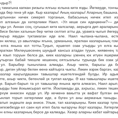
ндыр?!
 тамагына капкан ризыгы ялгыш юлына китә язды. Йөткерде, тончы
да бер генә уй иде. Кыр казлары! Аның казлары! Аларның башын
артыннан ничек сикереп торганын, бабасының ничек итеп из
еп алганын да хәтерләми Наил. «Ул кеше син идеңмени?»– ди
лды ул. Аннан соң, сугышып китә калсалар, аерырга дип араларын
бисе белән хатынын бер читкә селтәп атты да, урамга чыгып йөгер
яңгыр явудан туктамаган иде әле. Наил чылана-чылана, өст
ән килеш, үз авыллары ягына, урманына, яраткан казларының го
 елга янына юл тотты.Туңып, күшегеп озак утырды ул елга кы
яраткан Миләүшәсенең шундый кансыз атадан тууын, киявенең т
ә язып торуын белсә дә, киек казларны үзенең юк итүен яшерм
утырган бабай тиешле кешенең оятсызлыгы турында бик озак у
 ул. Барыбер тынычлана алмады. Ахыр чиктә, барысы да б
ыр, дигән уйлар белән өенә кайтырга чыкты. Ләкин әзрәк баргач, к
 казлар каңгылдашкан тавышлар ишетелгәндәй булды. Ир ады
тте, ахыр чиктә, бөтенләй үк туктап калды. Ә каз тавышлары ишет
е. Барып-барып та ул тавышлар янына җитә алмагач, Наил арып
тырды һәм йокымсырап китте. Йокламады да, ахрысы, ләкин төше
рхүм әнкәсен күрде ул. Ир кечкенә вакытта ук вафат булган ә
ынлап торып хәтерләми иде, ә бүген ул аны аермачык таныды
ратып эндәште аңа әнисе. Улым, тап казларыңны. Киек казлар түге
нигезебездә ел саен күп итеп бала чыгаручы йорт казлары. Хәтерл
ән елны казларның берсе дә калмады. Хәзер аларны кабат кайтары