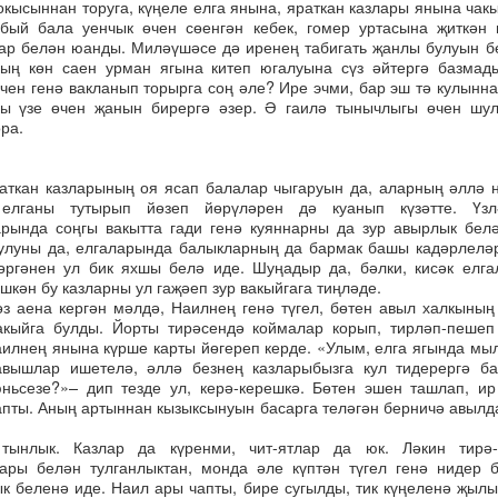
окысыннан торуга, күңеле елга янына, яраткан казлары янына чак
бый бала уенчык өчен сөенгән кебек, гомер уртасына җиткән 
ар белән юанды. Миләүшәсе дә иренең табигать җанлы булуын б
ның көн саен урман ягына китеп югалуына сүз әйтергә базмад
чен генә вакланып торырга соң әле? Ире эчми, бар эш тә кулынна
ы үзе өчен җанын бирергә әзер. Ә гаилә тынычлыгы өчен шул
ра.
аткан казларының оя ясап балалар чыгаруын да, аларның әллә 
 елганы тутырып йөзеп йөрүләрен дә куанып күзәтте. Үзл
рында соңгы вакытта гади генә куяннарны да зур авырлык бел
улуны да, елгаларында балыкларның да бармак башы кадәрлелә
өргәнен ул бик яхшы белә иде. Шуңадыр да, бәлки, кисәк елг
шкән бу казларны ул гаҗәеп зур вакыйгага тиңләде.
өз аена кергән мәлдә, Наилнең генә түгел, бөтен авыл халкыны
акыйга булды. Йорты тирәсендә коймалар корып, тирләп-пешеп
аилнең янына күрше карты йөгереп керде. «Улым, елга ягында мы
авышлар ишетелә, әллә безнең казларыбызга кул тидерергә ба
ньсезе?»– дип тезде ул, керә-керешкә. Бөтен эшен ташлап, и
апты. Аның артыннан кызыксынуын басарга теләгән берничә авыл
 тынлык. Казлар да күренми, чит-ятлар да юк. Ләкин тирә-
ары белән тулганлыктан, монда әле күптән түгел генә нидер 
к беленә иде. Наил ары чапты, бире сугылды, тик күңеленә җылы