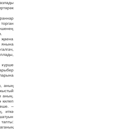
разлады
иртәрәк
ураннар
 торган
ешенең
.
з җаена
а янына
галгач,
аплады,
е күрше
арыбер
аларына
, аның
кыстый
е аның.
ә килеп
еше. –
, иткә
ошатуын
тапты:
аганың