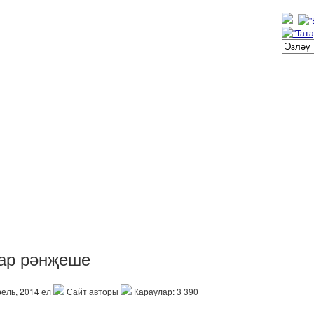
ар рәнҗеше
ель, 2014 ел
Сайт авторы
Караулар: 3 390