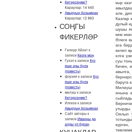
кыр каз
Көтәрсеңме?
авылдаш
Караулар: 14 445
әле, ди
Авыруың бозымнан
Казлар 
Караулар: 12 863
дулый ид
СОҢГЫ
шушы як
кем икә
ФИКЕРЛӘР
Әлеге в
ага бир
килеп җ
Гөлнур Айзат к
елга үз
записи
Көзге моң
суы тон
Гузэл к записи
Күз
Кичен, 
яше ачы була
авылга,
(повесть)
бернәрс
фэузия к записи
Күз
баруга 
яше ачы була
Миләүшә
(повесть)
янына ө
милэш к записи
сыйлады
Көтәрсеңме?
Берничә
Илгизә к записи
утырды.
Авыруың бозымнан
Оялып у
Сайт авторы к
тотынды
записи
Иванны да
күргән
алды ул буран
тәмлем
КУНАКЛАР