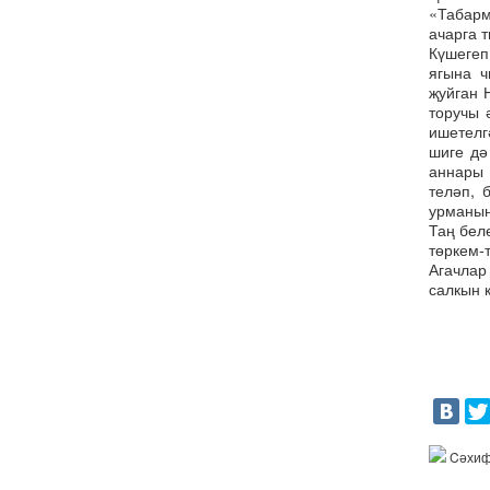
«Табарм
ачарга 
Күшегеп
ягына ч
җуйган 
торучы 
ишетелг
шиге дә
аннары 
теләп, 
урманын
Таң бел
төркем-
Агачлар
салкын к
Cәхиф