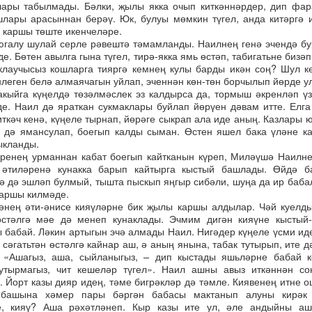
лары табылмады. Бәлки, җылы якка очып киткәннәрдер, дип фа
лары арасыннан берәү. Юк, булуы мөмкин түгел, анда китәргә 
п каршы төште икенчеләре.
югалу шулай серле рәвештә тәмамланды. Наилнең генә эчендә б
е. Бөтен авылга гына түгел, тирә-якка ямь өстәп, табигатьне бизәп
лаучысыз кошларга тияргә кемнең кулы барды икән соң? Шул к
нлеген белә алмаячагын уйлап, эченнән көн-төн борчылып йөрде ул
акыйга күңелдә төзәлмәслек эз калдырса да, тормыш әкренләп ү
де. Наил дә яраткан сукмаклары буйлап йөрүен дәвам итте. Елг
иткәч кенә, күңеле тырнап, йөрәге сыкрап ала иде аның. Казлары ю
е дә ямансулап, боегып калды сыман. Өстен яшел бака үләне к
ыкланды.
иренең урманнан кабат боегып кайтканын күреп, Миләүшә Наилн
 әтиләренә кунакка барып кайтырга кыстый башлады. Өйдә б
ә дә эшләп булмый, тышта пыскып яңгыр сибәли, шуңа да ир баб
каршы килмәде.
нең әти-әнисе кияүләрне бик җылы каршы алдылар. Чәй куелды
стәлгә мәе дә менеп кунаклады. Эчмим дигән кияүне кыстый-
 бабай. Ләкин артыгын эчә алмады Наил. Нигәдер күңеле үсми ид
 сәгатьтән өстәлгә кайнар аш, ә аның янына, табак тутырып, ите д
 «Ашагыз, аша, сыйланыгыз, – дип кыстады яшьләрне бабай к
тырмагыз, чит кешеләр түгел». Наил ашны авыз иткәннән соң
. Йорт казы дияр идең, тәме бигрәкләр дә тәмле. Киявенең итне 
, башына хәмер пары бәргән бабасы мактанып алуны кирәк 
е, кияү? Аша рәхәтләнеп. Кыр казы ите ул, әле андыйны аш