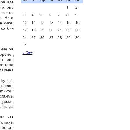
ыра иде
ир әнә
1
2
елгәнгә
3
4
5
6
7
8
9
ы. Нигә
н килә,
10
11
12
13
14
15
16
ар бик
17
18
19
20
21
22
23
24
25
26
27
28
29
30
31
ничә оя
« Окт
әренең
ән генә
ре генә
аларына
ң һушын
 эшләп
лтыктан
зганмы
р урман
дашы да
як каз
булганы
 өстәп,