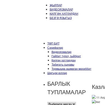
ҖЫРЛАР
ВИДЕОЯЗМАЛАР
КИЛГӘН ХАТЛАРДАН
БЕЗГӘ ЯЗЫГЫЗ
ТӨП БИТ
Сәхифәләр
Видеоязмалар
Гайбәт түгел, гыйбрәт
Килгән хатлардан
Табигать сынавы
Тормышка ашмаган мәхәббәт
Шигъри юллар
БАРЛЫК
Казл
ТУПЛАМАЛАР
11 Апр