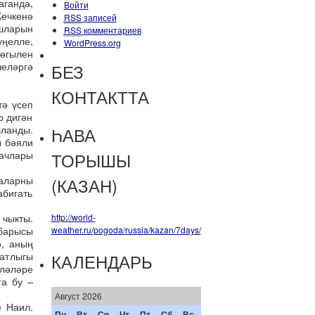
аганда,
Войти
Кечкенә
RSS
записей
ышларын
RSS
комментариев
ңелле,
WordPress.org
өгылен
челәргә
БЕЗ
КОНТАКТТА
тә үсеп
р дигән
ланды.
ҺАВА
ы бәяли
гачлары
ТОРЫШЫ
 аларны
(КАЗАН)
абигать
 чыкты.
http://world-
 барысы
weather.ru/pogoda/russia/kazan/7days/
ә, аның
атлыгы
КАЛЕНДАРЬ
ләләре
га бу –
Август 2026
е Наил.
Пн
Вт
Ср
Чт
Пт
Сб
Вс