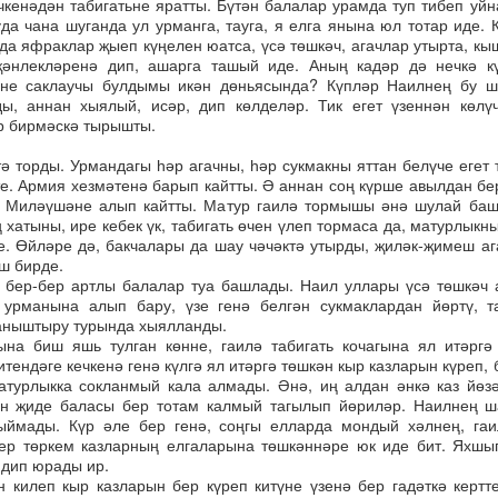
чкенәдән табигатьне яратты. Бүтән балалар урамда туп тибеп уйн
уда чана шуганда ул урманга, тауга, я елга янына юл тотар иде. 
да яфраклар җыеп күңелен юатса, үсә төшкәч, агачлар утырта, к
әнлекләренә дип, ашарга ташый иде. Аның кадәр дә нечкә кү
ьне саклаучы булдымы икән дөньясында? Күпләр Наилнең бу ш
ы, аннан хыялый, исәр, дип көлделәр. Тик егет үзеннән көлү
р бирмәскә тырышты.
тә торды. Урмандагы һәр агачны, һәр сукмакны яттан белүче егет 
те. Армия хезмәтенә барып кайтты. Ә аннан соң күрше авылдан бе
 Миләүшәне алып кайтты. Матур гаилә тормышы әнә шулай баш
 хатыны, ире кебек үк, табигать өчен үлеп тормаса да, матурлыкн
е. Өйләре дә, бакчалары да шау чәчәктә утырды, җиләк-җимеш а
ш бирде.
 бер-бер артлы балалар туа башлады. Наил уллары үсә төшкәч
 урманына алып бару, үзе генә белгән сукмаклардан йөртү, т
аныштыру турында хыялланды.
на биш яшь тулган көнне, гаилә табигать кочагына ял итәргә
итендәге кечкенә генә күлгә ял итәргә төшкән кыр казларын күреп,
атурлыкка сокланмый кала алмады. Әнә, иң алдан әнкә каз йөз
н җиде баласы бер тотам калмый тагылып йөриләр. Наилнең ш
ыймады. Күр әле бер генә, соңгы елларда мондый хәлнең, гаи
ер төркем казларның елгаларына төшкәннәре юк иде бит. Яхшы
 дип юрады ир.
н килеп кыр казларын бер күреп китүне үзенә бер гадәткә кертт