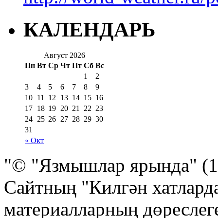
КАЛЕНДАРЬ
Август 2026
Пн
Вт
Ср
Чт
Пт
Сб
Вс
1
2
3
4
5
6
7
8
9
10
11
12
13
14
15
16
17
18
19
20
21
22
23
24
25
26
27
28
29
30
31
« Окт
"© "Язмышлар ярында" (1
Сайтның "Килгән хатлард
материалларның дөреслеге