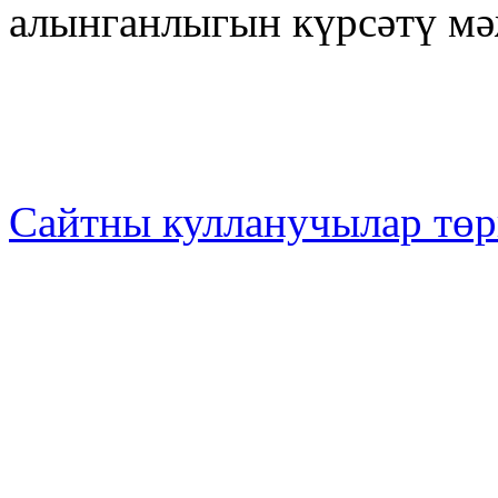
алынганлыгын күрсәтү м
Сайтны кулланучылар төр