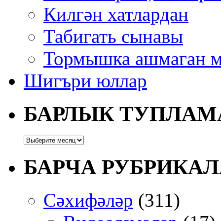
Килгән хатлардан
Табигать сынавы
Тормышка ашмаган м
Шигъри юллар
БАРЛЫК ТУПЛАМ
БАРЧА РУБРИКАЛ
Сәхифәләр
(311)