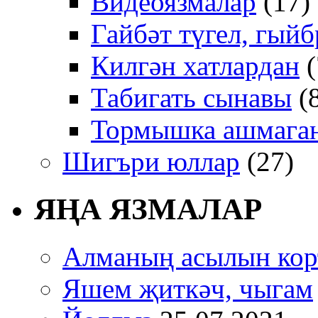
Видеоязмалар
(17)
Гайбәт түгел, гыйб
Килгән хатлардан
(
Табигать сынавы
(
Тормышка ашмаган
Шигъри юллар
(27)
ЯҢА ЯЗМАЛАР
Алманың асылын кор
Яшем җиткәч, чыгам