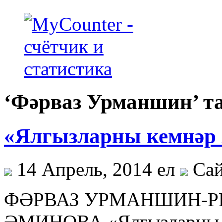
‘Фәрваз Урманшин’ т
«Ялгызларны кемнәр
14 Апрель, 2014 ел
Сай
ФӘРВАЗ УРМАНШИН-Р
ӘМИНОВА «Ялгызларны 