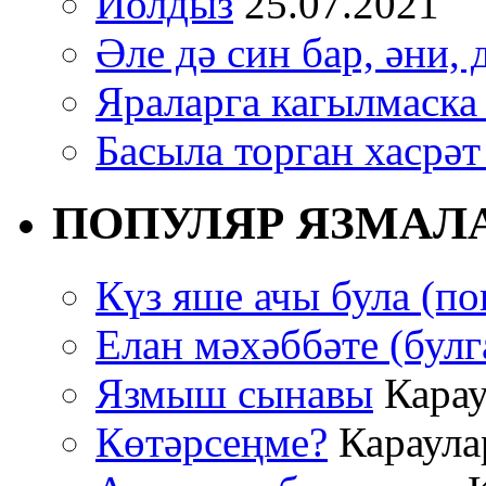
Йолдыз
25.07.2021
Әле дә син бар, әни, 
Яраларга кагылмаска
Басыла торган хасрәт
ПОПУЛЯР ЯЗМАЛ
Күз яше ачы була (по
Елан мәхәббәте (булг
Язмыш сынавы
Карау
Көтәрсеңме?
Караулар