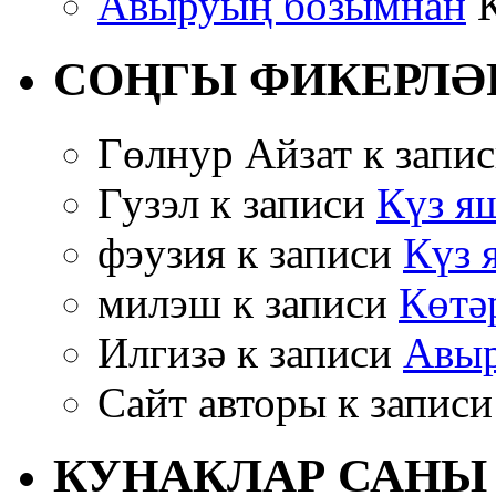
Авыруың бозымнан
К
СОҢГЫ ФИКЕРЛӘ
Гөлнур Айзат к запи
Гузэл к записи
Күз яш
фэузия к записи
Күз 
милэш к записи
Көтә
Илгизә к записи
Авыр
Сайт авторы к запис
КУНАКЛАР САНЫ