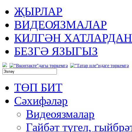
ҖЫРЛАР
ВИДЕОЯЗМАЛАР
КИЛГӘН ХАТЛАРДАН
БЕЗГӘ ЯЗЫГЫЗ
ТӨП БИТ
Сәхифәләр
Видеоязмалар
Гайбәт түгел, гыйбрә