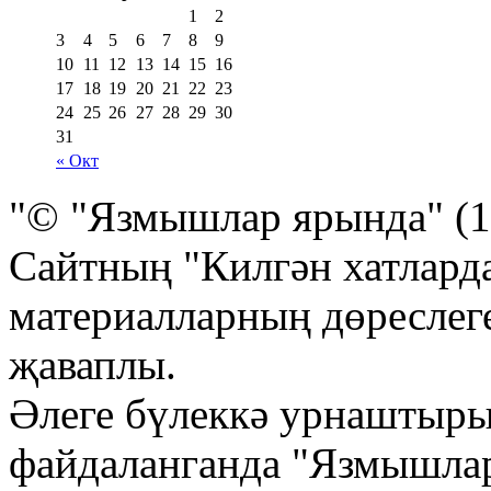
1
2
3
4
5
6
7
8
9
10
11
12
13
14
15
16
17
18
19
20
21
22
23
24
25
26
27
28
29
30
31
« Окт
"© "Язмышлар ярында" (1
Сайтның "Килгән хатлард
материалларның дөреслеге
җаваплы.
Әлеге бүлеккә урнаштыр
файдаланганда "Язмышла