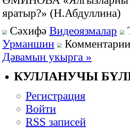
яратыр?» (Н.Абдуллина)
Сәхифә
Видеоязмалар
Урманшин
Комментарии
Дәвамын укырга »
КУЛЛАНУЧЫ БҮЛ
Регистрация
Войти
RSS
записей