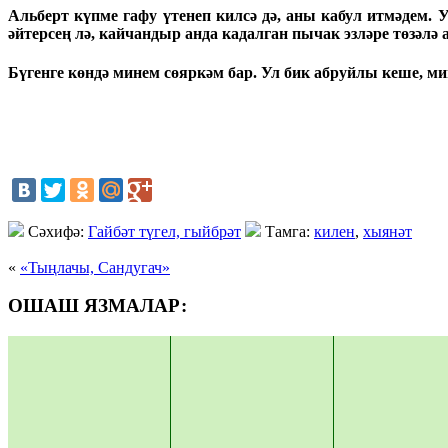
Альберт күпме гафу үтенеп килсә дә, аны кабул итмәдем. 
әйтерсең лә, кайчандыр анда кадалган пычак эзләре төзәлә
Бүгенге көндә минем сөяркәм бар. Ул бик абруйлы кеше, 
Cәхифә:
Гайбәт түгел, гыйбрәт
Тамга:
килен
,
хыянәт
«
«Тыңлачы, Сандугач»
ОШАШ ЯЗМАЛАР: