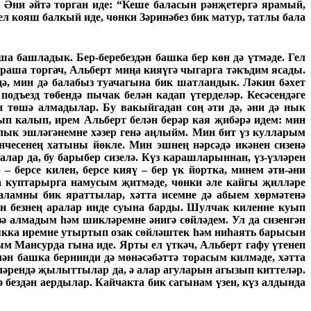
. Әни әйтә торган иде: “Кеше баласын рәнҗетергә ярамый,
ел кояш балкый иде, чөнки Зәринәбез бик матур, татлы бала
а башладык. Бер-беребездән башка бер көн дә үтмәде. Гел
очраша торгач, Альберт миңа кияүгә чыгарга тәкъдим ясады.
дә, мин дә балабыз туачагына бик шатландык. Ләкин бәхет
одъезд төбендә пычак белән кадап үтерделәр. Кесәсендәге
и төшә алмадылар. Бу вакыйгадан соң әти дә, әни дә нык
п калып, ирем Альберт белән берәр кая җибәрә идем: мин
лык эшләгәнемне хәзер генә аңлыйм. Мин бит үз кулларым
енчесенең хатыны йөкле. Мин эшнең нәрсәдә икәнен сизенә
лар да, бу барыбер сизелә. Күз карашларыннан, үз-үзләрен
 берсе килен, берсе кияү – бер үк йортка, минем әти-әни
га куптарырга намусым җитмәде, чөнки әле кайгы җилләре
баламны бик яраттылар, хәтта исемне дә абыем хөрмәтенә
н безнең аралар инде суына барды. Шулчак киленне куып
зә алмадым һәм шикләремне әнигә сөйләдем. Ул да сизенгән
 якка иремне утыртып озак сөйләштек һәм ниһаять барысын
м Мансурда гына иде. Ярты ел үткәч, Альберт гафу үтенеп
ән башка бернинди дә мөнәсәбәттә торасым килмәде, хәтта
кләрендә җылыттылар да, ә алар агуларын агызып киттеләр.
ә бездән аердылар. Кайчакта бик сагынам үзен, күз алдында