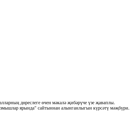
лларның дөреслеге өчен мәкалә җибәрүче үзе җаваплы.
Язмышлар ярында" сайтыннан алынганлыгын күрсәтү мәҗбүри.