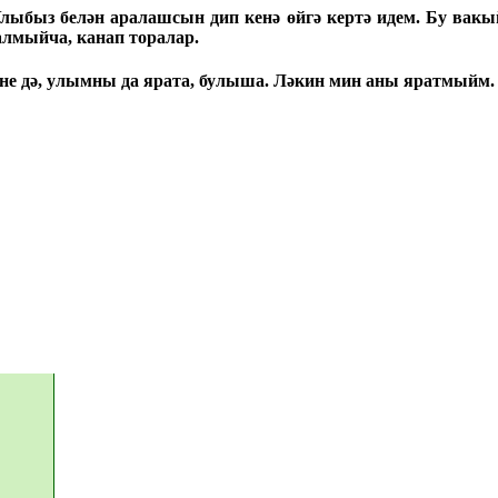
Улыбыз белән аралашсын дип кенә өйгә кертә идем. Бу вакы
 алмыйча, канап торалар.
мине дә, улымны да ярата, булыша. Ләкин мин аны яратмыйм