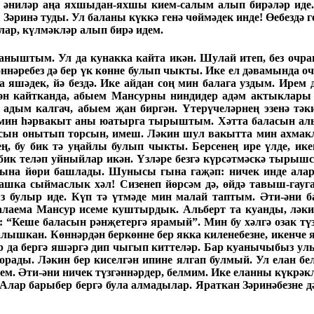
к, әниләр аңа яхшыдан-яхшы кием-салым алып бирәләр иде
әринә туды. Ул баланы күккә генә чөймәдек инде! Өебездә г
лар, күлмәкләр алып бирә идем.
аныштым. Ул да кунакка кайта икән. Шулай итеп, без очраш
н көннәребез дә бер үк көнне булып чыкты. Ике ел дәвамында 
 яшәдек, йә бездә. Ике айдан соң мин балага уздым. Ирем 
ән кайтканда, абыем Мансурны ниндидер адәм актыклары п
 адым калгач, абыем җан биргән. Үтерүчеләрнең эзенә тәк
п мин һәрвакыт аны юатырга тырыштым. Хәтта баласын алы
ысын онытып торсын, имеш. Ләкин шул вакытта мин ахмак
сең, бу бик тә уңайлы булып чыкты. Берсенең ире үлде, ик
 бик теләп уйныйлар икән. Үзләре безгә күрсәтмәскә тырышса
ына йөри башлады. Шунысы гына гаҗәп: ничек инде алар –
ашка сыймаслык хәл! Сизенеп йөрсәм дә, өйдә тавыш-гау
з булыр иде. Күп тә үтмәде мин малай таптым. Әти-әни 
аема Мансур исеме куштырдык. Альберт та куанды, ләки
: “Кеше баласын рәнҗетергә ярамый”. Мин бу хәлгә озак тү
алышкан. Көннәрдән беркөнне бер якка киленебезне, икенче
 да бергә яшәргә дип чыгып киттеләр. Бар куанычыбыз улы
рады. Ләкин бер киселгән ипине ялгап булмый. Ул елан бел
ем. Әти-әни ничек түзгәннәрдер, белмим. Ике еланны күкрә
й. Алар барыбер бергә була алмадылар. Яраткан Зәринәбезне д