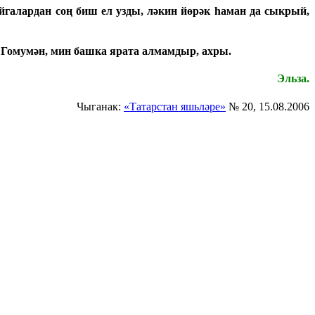
йгалардан соң биш ел узды, ләкин йөрәк һаман да сыкрый,
. Гомумән, мин башка ярата алмамдыр, ахры.
Эльза.
Чыганак:
«Татарстан яшьләре»
№ 20, 15.08.2006