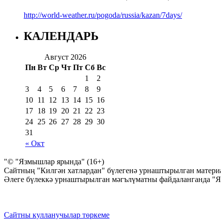
http://world-weather.ru/pogoda/russia/kazan/7days/
КАЛЕНДАРЬ
Август 2026
Пн
Вт
Ср
Чт
Пт
Сб
Вс
1
2
3
4
5
6
7
8
9
10
11
12
13
14
15
16
17
18
19
20
21
22
23
24
25
26
27
28
29
30
31
« Окт
"© "Язмышлар ярында" (16+)
Сайтның "Килгән хатлардан" бүлегенә урнаштырылган материа
Әлеге бүлеккә урнаштырылган мәгълүматны файдаланганда "
Сайтны кулланучылар төркеме