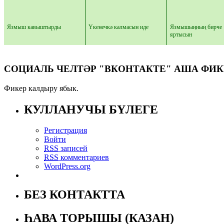
Язмыш кавыштырды
Үкенечкә калмасын иде
Язмышыңның бирче
яртысын
СОЦИАЛЬ ЧЕЛТӘР "ВКОНТАКТЕ" АША ФИК
Фикер калдыру ябык.
КУЛЛАНУЧЫ БҮЛЕГЕ
Регистрация
Войти
RSS
записей
RSS
комментариев
WordPress.org
БЕЗ КОНТАКТТА
ҺАВА ТОРЫШЫ (КАЗАН)