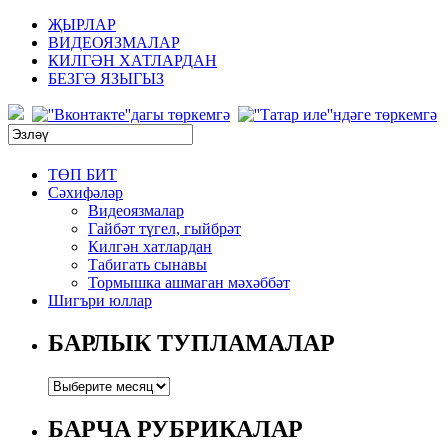
ҖЫРЛАР
ВИДЕОЯЗМАЛАР
КИЛГӘН ХАТЛАРДАН
БЕЗГӘ ЯЗЫГЫЗ
ТӨП БИТ
Сәхифәләр
Видеоязмалар
Гайбәт түгел, гыйбрәт
Килгән хатлардан
Табигать сынавы
Тормышка ашмаган мәхәббәт
Шигъри юллар
БАРЛЫК ТУПЛАМАЛАР
БАРЧА РУБРИКАЛАР