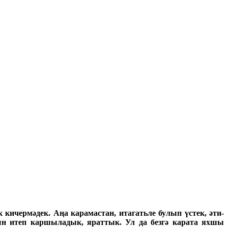
ичермәдек. Аңа карамастан, итагатьле булып үстек, әти-
кын итеп каршыладык, яраттык. Ул да безгә карата яхшы