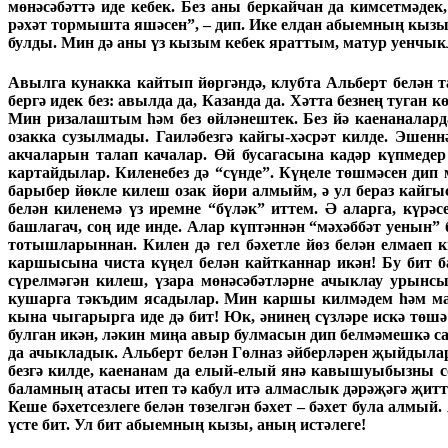
мөнәсәбәттә иде кебек. Без аны беркайчан да кимсетмәде
рәхәт тормышта яшәсен”, – дип.
Ике елдан абыемның кызы З
булды. Мин дә аны үз кызым кебек яраттым, матур уенчык
Авылга кунакка кайтып йөргәндә, клубта Альберт белән т
бергә идек без: авылда да, Казанда да. Хәтта безнең туга
Мин ризалаштым һәм без өйләнештек. Без йә каенаналарда
озакка сузылмады. Гаиләбезгә кайгы-хәсрәт килде. Эшенн
акчаларын талап качалар. Өй бусагасына кадәр күпмедер
картайдылар. Киленебез дә “сүнде”. Күңеле төшмәсен ди
барыбер йөкле килеш озак йөри алмыйм, ә ул бераз кайг
белән киленемә үз иремне “бүләк” иттем. Ә аларга, күрә
башлагач, соң иде инде. Алар күптәннән “мәхәббәт уенын”
тотышларыннан. Килен дә гел бәхетле йөз белән елмаеп к
каршысына чиста күңел белән кайтканнар икән! Бу бит б
сүрелмәгән килеш, үзара мөнәсәбәтләрне ачыклау урынсы
кушарга тәкъдим ясадылар. Мин каршы килмәдем һәм мал
кына чыгарырга иде дә бит! Юк, әнинең сүзләре искә төшә
булган икән, ләкин миңа авыр булмасын дип белмәмешкә с
да ачыкладык. Альберт белән Гөлназ әйберләрен җыйдылар
безгә килде, каенанам да елый-елый янә кавышуыбызны со
баламның атасы итеп тә кабул итә алмаслык дәрәҗәгә җитт
Кеше бәхетсезлеге белән төзелгән бәхет – бәхет була алмы
үсте бит. Ул бит абыемның кызы, аның истәлеге!