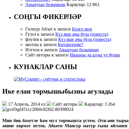
Авыруың бозымнан
Караулар: 12 863
СОҢГЫ ФИКЕРЛӘР
Гөлнур Айзат к записи
Көзге моң
Гузэл к записи
Күз яше ачы була (повесть)
фэузия к записи
Күз яше ачы була (повесть)
милэш к записи
Көтәрсеңме?
Илгизә к записи
Авыруың бозымнан
Сайт авторы к записи
Иванны да алды ул буран
КУНАКЛАР САНЫ
Ике елан тормышыбызны агулады
17 Апрель, 2014 ел
Сайт авторы
Караулар: 3 264
Мин бик бәхетле һәм мул тормышта үстем. Әти-әни тырыш
әнине хөрмәт иттек. Абыем Мансур матур гына өйләнеп 