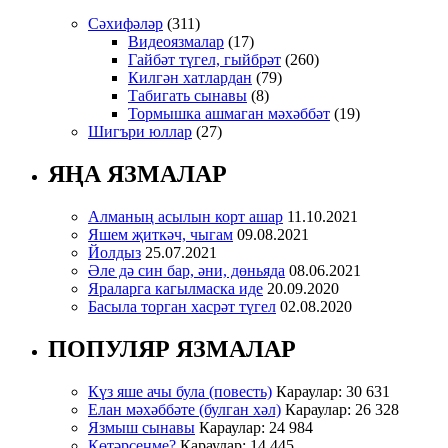
Сәхифәләр
(311)
Видеоязмалар
(17)
Гайбәт түгел, гыйбрәт
(260)
Килгән хатлардан
(79)
Табигать сынавы
(8)
Тормышка ашмаган мәхәббәт
(19)
Шигъри юллар
(27)
ЯҢА ЯЗМАЛАР
Алманың асылын корт ашар
11.10.2021
Яшем җиткәч, чыгам
09.08.2021
Йолдыз
25.07.2021
Әле дә син бар, әни, дөньяда
08.06.2021
Яраларга кагылмаска иде
20.09.2020
Басыла торган хасрәт түгел
02.08.2020
ПОПУЛЯР ЯЗМАЛАР
Күз яше ачы була (повесть)
Караулар: 30 631
Елан мәхәббәте (булган хәл)
Караулар: 26 328
Язмыш сынавы
Караулар: 24 984
Көтәрсеңме?
Караулар: 14 445