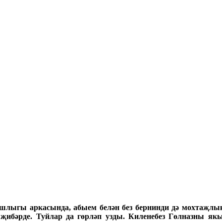
лыгы аркасында, абыем белән без бернинди дә мохтаҗлык к
җибәрде. Туйлар да гөрләп узды. Киленебез Гөлназны я