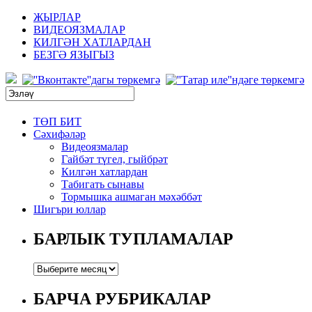
ҖЫРЛАР
ВИДЕОЯЗМАЛАР
КИЛГӘН ХАТЛАРДАН
БЕЗГӘ ЯЗЫГЫЗ
ТӨП БИТ
Сәхифәләр
Видеоязмалар
Гайбәт түгел, гыйбрәт
Килгән хатлардан
Табигать сынавы
Тормышка ашмаган мәхәббәт
Шигъри юллар
БАРЛЫК ТУПЛАМАЛАР
БАРЧА РУБРИКАЛАР