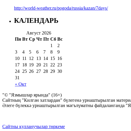
http://world-weather.ru/pogoda/russia/kazan/7days/
КАЛЕНДАРЬ
Август 2026
Пн
Вт
Ср
Чт
Пт
Сб
Вс
1
2
3
4
5
6
7
8
9
10
11
12
13
14
15
16
17
18
19
20
21
22
23
24
25
26
27
28
29
30
31
« Окт
"© "Язмышлар ярында" (16+)
Сайтның "Килгән хатлардан" бүлегенә урнаштырылган материа
Әлеге бүлеккә урнаштырылган мәгълүматны файдаланганда "
Сайтны кулланучылар төркеме