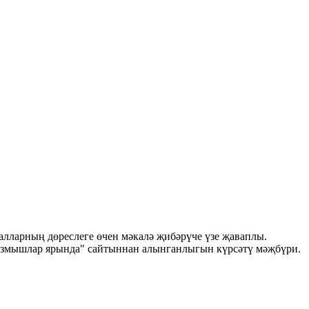
лларның дөреслеге өчен мәкалә җибәрүче үзе җаваплы.
Язмышлар ярында" сайтыннан алынганлыгын күрсәтү мәҗбүри.