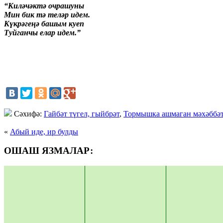
“Киләчәктә очрашуны
Мин бик тә теләр идем.
Күкрәгеңә башым куеп
Туйганчы елар идем.”
Cәхифә:
Гайбәт түгел, гыйбрәт
,
Тормышка ашмаган мәхәббә
«
Абый иде, ир булды
ОШАШ ЯЗМАЛАР: