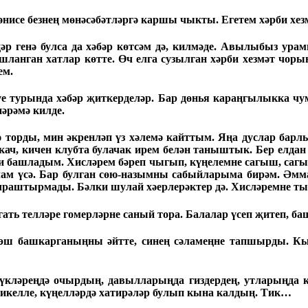
и-әнисе безнең мөнәсәбәтләргә каршы чыкты. Егетем хәрби хе
дәр генә булса да хәбәр көтсәм дә, килмәде. Авылыбыз ур
ашланган хатлар көтте. Өч елга сузылган хәрби хезмәт чорын
ем.
е турында хәбәр җиткерделәр. Бар дөнья караңгылыкка чумд
әрәмә килде.
 торды, мин әкренләп үз хәлемә кайттым. Яңа дуслар барлы
ч, кичен клубта булачак ирем белән таныштык. Бер елдан
 башладым. Хисләрем бәреп чыгып, күңелемне сагыш, сагы
м үсә. Бар булган сөю-назымны сабыйларыма бирәм. Әмм
очраштырмады. Бәлки шулай хәерлерәктер дә. Хисләремне тыя
ть телләре гомерләрне саный тора. Балалар үсеп җитеп, баш
эш башкарганыңны әйтте, синең сәламеңне тапшырды. Кыр
үкләреңдә очырдың, давылларыңда гиздердең, утларыңда кө
 шикелле, күңелләрдә хатирәләр булып кына калдың. Тик…