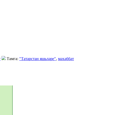
т
Тамга:
"Татарстан яшьләре"
,
мәхәббәт