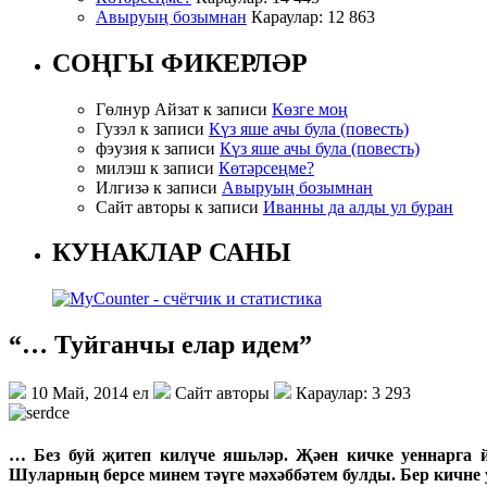
Авыруың бозымнан
Караулар: 12 863
СОҢГЫ ФИКЕРЛӘР
Гөлнур Айзат к записи
Көзге моң
Гузэл к записи
Күз яше ачы була (повесть)
фэузия к записи
Күз яше ачы була (повесть)
милэш к записи
Көтәрсеңме?
Илгизә к записи
Авыруың бозымнан
Сайт авторы к записи
Иванны да алды ул буран
КУНАКЛАР САНЫ
“… Туйганчы елар идем”
10 Май, 2014 ел
Сайт авторы
Караулар: 3 293
… Без буй җитеп килүче яшьләр. Җәен кичке уеннарга й
Шуларның берсе минем тәүге мәхәббәтем булды. Бер кичне у