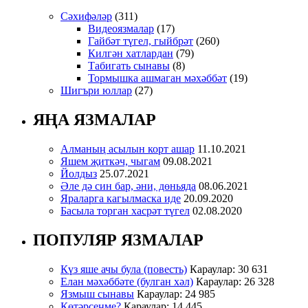
Сәхифәләр
(311)
Видеоязмалар
(17)
Гайбәт түгел, гыйбрәт
(260)
Килгән хатлардан
(79)
Табигать сынавы
(8)
Тормышка ашмаган мәхәббәт
(19)
Шигъри юллар
(27)
ЯҢА ЯЗМАЛАР
Алманың асылын корт ашар
11.10.2021
Яшем җиткәч, чыгам
09.08.2021
Йолдыз
25.07.2021
Әле дә син бар, әни, дөньяда
08.06.2021
Яраларга кагылмаска иде
20.09.2020
Басыла торган хасрәт түгел
02.08.2020
ПОПУЛЯР ЯЗМАЛАР
Күз яше ачы була (повесть)
Караулар: 30 631
Елан мәхәббәте (булган хәл)
Караулар: 26 328
Язмыш сынавы
Караулар: 24 985
Көтәрсеңме?
Караулар: 14 445