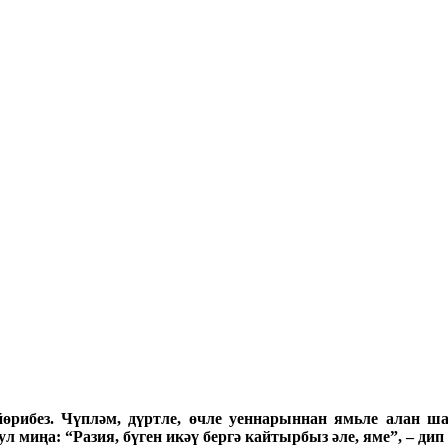
өрибез. Чүпләм, дүртле, өчле уеннарыннан ямьле алан ша
л миңа: “Разия, бүген икәү бергә кайтырбыз әле, яме”, – д