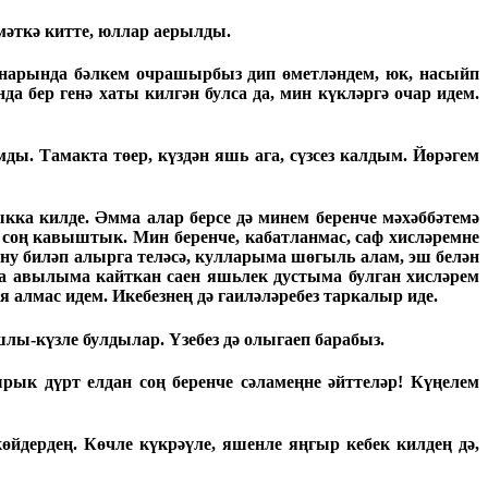
змәткә китте, юллар аерылды.
амнарында бәлкем очрашырбыз дип өметләндем, юк, насыйп
да бер генә хаты килгән булса да, мин күкләргә очар идем.
ы. Тамакта төер, күздән яшь ага, сүзсез калдым. Йөрәгем
кка килде. Әмма алар берсе дә минем беренче мәхәббәтемә
 соң кавыштык. Мин беренче, кабатланмас, саф хисләремне
ну биләп алырга теләсә, кулларыма шөгыль алам, эш белән
а авылыма кайткан саен яшьлек дустыма булган хисләрем
 алмас идем. Икебезнең дә гаиләләребез таркалыр иде.
лы-күзле булдылар. Үзебез дә олыгаеп барабыз.
ык дүрт елдан соң беренче сәламеңне әйттеләр! Күңелем
йдердең. Көчле күкрәүле, яшенле яңгыр кебек килдең дә,