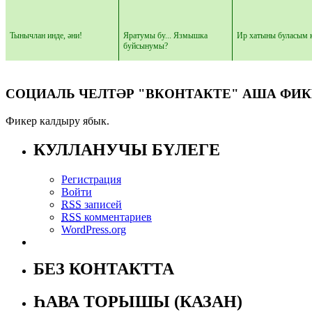
Тынычлан инде, әни!
Яратумы бу... Язмышка
Ир хатыны буласым 
буйсынумы?
СОЦИАЛЬ ЧЕЛТӘР "ВКОНТАКТЕ" АША ФИК
Фикер калдыру ябык.
КУЛЛАНУЧЫ БҮЛЕГЕ
Регистрация
Войти
RSS
записей
RSS
комментариев
WordPress.org
БЕЗ КОНТАКТТА
ҺАВА ТОРЫШЫ (КАЗАН)