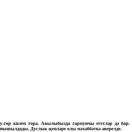
у-гөр килеп тора. Авылыбызда гармунчы егетләр дә бар.
ип пышылдады. Дуслык җепләре олы мәхәббәткә әверелде.