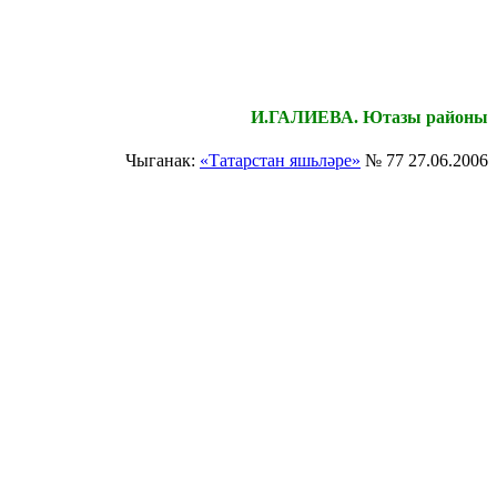
И.ГАЛИЕВА. Ютазы районы
Чыганак:
«Татарстан яшьләре»
№ 77 27.06.2006