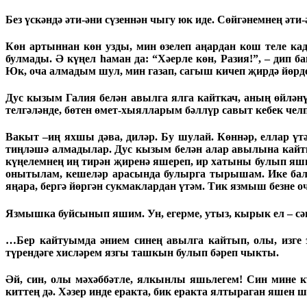
Без үскәндә әти-әни сүзеннән чыгу юк иде. Сөйгәнемнең әт
Көн артыннан көн узды, мин өзелеп аңардан кош теле ка
булмады. Ә күңел һаман да: “Хәерле көн, Разия!”, – дип б
Юк, оча алмадым шул, мин газап, сагыш кичеп җирдә йөрд
Дус кызым Галия белән авылга ялга кайткач, аның өйләнү
телгәләнде, бөтен өмет-хыялларым бәллүр савыт кебек челп
Вакыт –иң яхшы дәва, диләр. Бу шулай. Көннәр, еллар үтә
тиңләшә алмадылар. Дус кызым белән алар авылына кайтка
күңелемнең иң тирән җиренә яшереп, ир хатыны булып яши
онытылам, кешеләр арасында булырга тырышам. Ике бала
яңара, бергә йөргән сукмаклардан үтәм. Тик язмыш безне 
Язмышка буйсынып яшим. Ун, егерме, утыз, кырык ел – сәга
…Бер кайтуымда әнием синең авылга кайтып, олы, изге 
түрендәге хисләрем язгы ташкын булып бәреп чыкты.
Әй, син, олы мәхәббәтле, ялкынлы яшьлегем! Син мине к
киттең дә. Хәзер инде еракта, бик еракта ялтыраган яшен