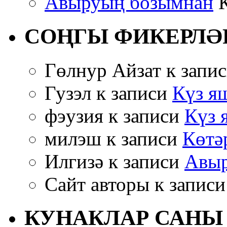
Авыруың бозымнан
К
СОҢГЫ ФИКЕРЛӘ
Гөлнур Айзат к запи
Гузэл к записи
Күз яш
фэузия к записи
Күз 
милэш к записи
Көтә
Илгизә к записи
Авыр
Сайт авторы к запис
КУНАКЛАР САНЫ