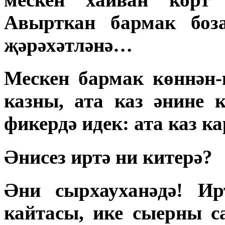
Авырткан бармак боз
җәрәхәтләнә…
Мескен бармак көннән
казны, ата каз әнине 
фикердә идек: ата каз к
Әнисез иртә ни китерә?
Әни сырхауханәдә! Ир
кайтасы, ике сыерны с