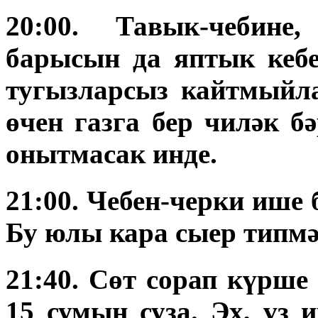
20:00. Тавык-чебине
барысын да яптык кебе
тугызларсыз кайтмыйла
өчен газга бер чиләк б
онытмасак инде.
21:00. Чебен-черки ише 
Бу юлы кара сыер типмә
21:40. Сөт сорап күрше
15 сумын суза. Эх, үз 