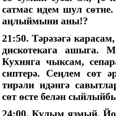
сатмас идем шул сөтне
аңлыймыни аны!?
21:50. Тәрәзәгә карасам
дискотекага ашыга. 
Кухняга чыксам, сепа
сиптерә. Сеңлем сөт ә
тирәли идәнгә савытла
сөт өсте белән сыйлыйб
24:00. Кулым язмый. Йо