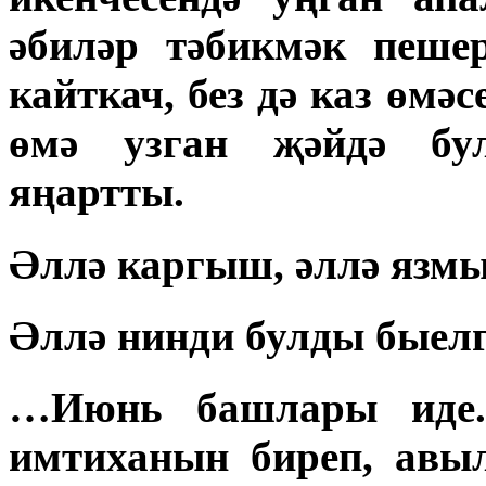
әбиләр тәбикмәк пеше
кайткач, без дә каз өмә
өмә узган җәйдә бул
яңартты.
Әллә каргыш, әллә язм
Әллә нинди булды быел
…Июнь башлары иде. 
имтиханын биреп, авы