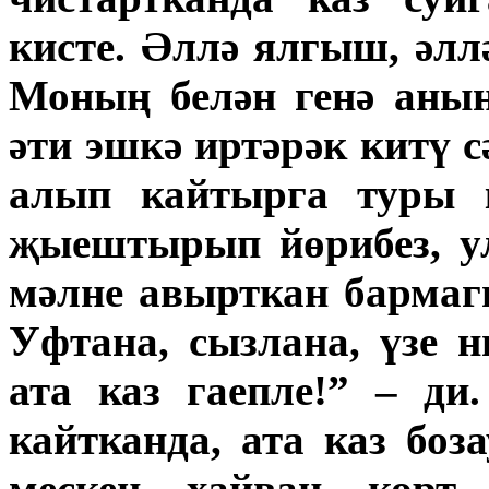
кисте. Әллә ялгыш, әл
Моның белән генә аның
әти эшкә иртәрәк китү с
алып кайтырга туры к
җыештырып йөрибез, ул
мәлне авырткан бармагы
Уфтана, сызлана, үзе 
ата каз гаепле!” – ди
кайтканда, ата каз бо
мескен хайван корт 