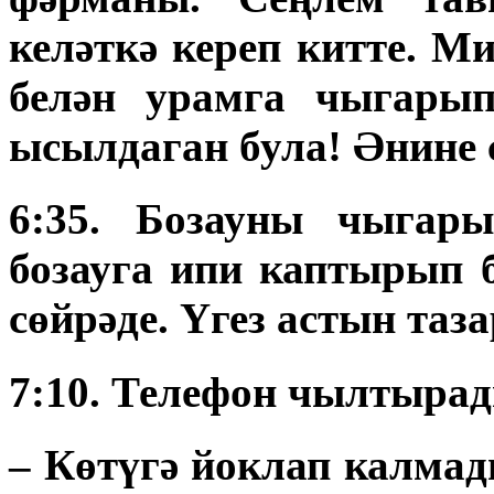
келәткә кереп китте. М
белән урамга чыгарып
ысылдаган була! Әнине 
6:35. Бозауны чыгары
бозауга ипи каптырып 
сөйрәде. Үгез астын таз
7:10. Телефон чылтырад
– Көтүгә йоклап калм