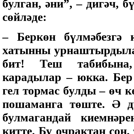
булган, әни”, – дигәч,
сөйләде:
– Беркөн бүлмәбезгә 
хатынны урнаштырдыла
бит! Теш табибына,
карадылар – юкка. Бе
гел тормас булды – өч 
пошаманга төште. Ә д
булмагандай киемнәр
китте. Бу очрактан соң