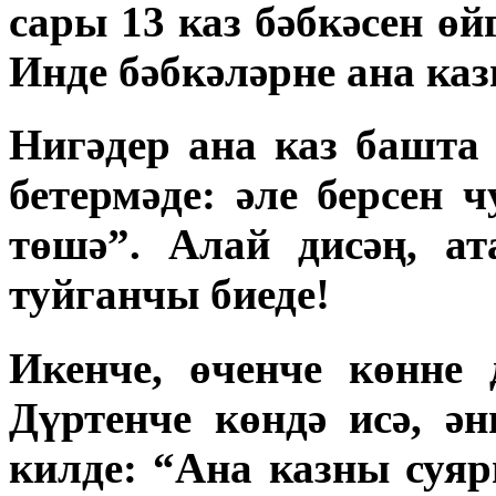
сары 13 каз бәбкәсен ө
Инде бәбкәләрне ана ка
Нигәдер ана каз башта
бетермәде: әле берсен 
төшә”. Алай дисәң, ат
туйганчы биеде!
Икенче, өченче көнне
Дүртенче көндә исә, ә
килде: “Ана казны суяр