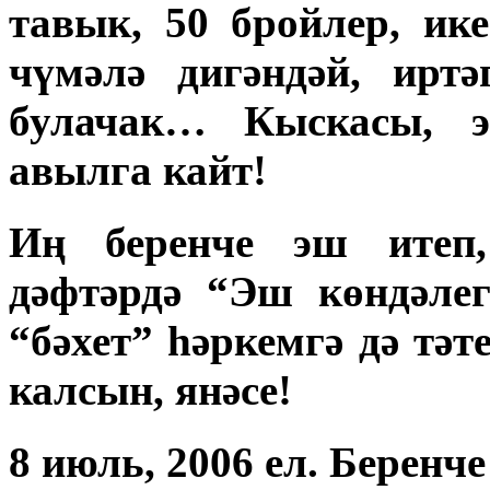
тавык, 50 бройлер, ик
чүмәлә дигәндәй, ирт
булачак… Кыскасы, э
авылга кайт!
Иң беренче эш итеп
дәфтәрдә “Эш көндәле
“бәхет” һәркемгә дә тәт
калсын, янәсе!
8 июль, 2006 ел. Беренче