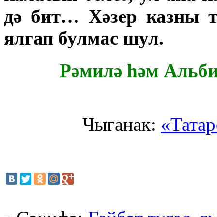
дә бит… Хәзер казны т
ялгап булмас шул.
Рәмилә һәм Аль
Чыганак:
«Татар