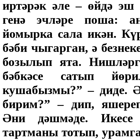
иртәрәк әле – өйдә эш
генә эчләре поша: а
йомырка сала икән. К
бәби чыгарган, ә безне
бозылып ята. Нишләрг
бәбкәсе сатып йөр
кушабызмы?” – диде. 
бирим?” – дип, яшере
Әни дәшмәде. Икесе 
тартманы тотып, урамг