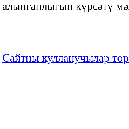
алынганлыгын күрсәтү м
Сайтны кулланучылар төр