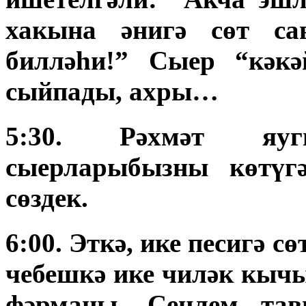
хакына әнигә сөт са
билләһи!” Сыер “кәкә
сыйпады, ахры…
5:30. Рәхмәт яу
сыерларыбызны көтүгә
сөздек.
6:00. Эткә, ике песигә с
чебешкә ике чиләк кыч
фәрманы. Сеңлем тав