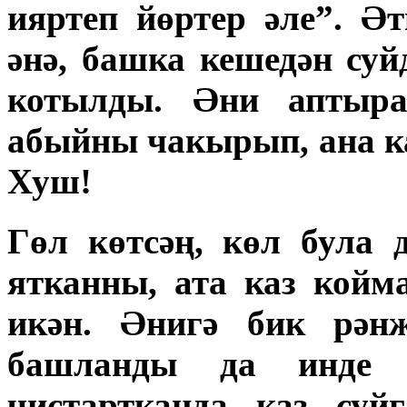
ияртеп йөртер әле”. Ә
әнә, башка кешедән су
котылды. Әни аптыр
абыйны чакырып, ана ка
Хуш!
Гөл көтсәң, көл була 
ятканны, ата каз койм
икән. Әнигә бик рән
башланды да инде 
чистартканда каз суй