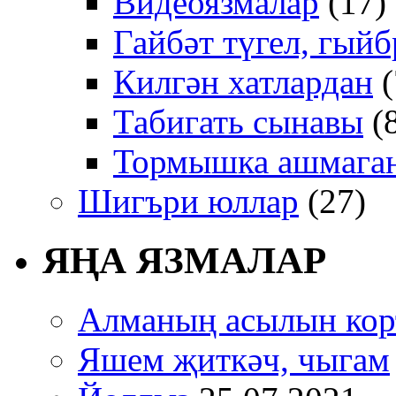
Видеоязмалар
(17)
Гайбәт түгел, гыйб
Килгән хатлардан
(
Табигать сынавы
(
Тормышка ашмаган
Шигъри юллар
(27)
ЯҢА ЯЗМАЛАР
Алманың асылын кор
Яшем җиткәч, чыгам