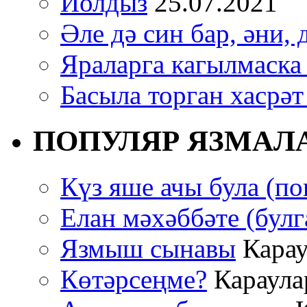
Йолдыз
25.07.2021
Әле дә син бар, әни, 
Яраларга кагылмаска
Басыла торган хасрәт
ПОПУЛЯР ЯЗМАЛ
Күз яше ачы була (по
Елан мәхәббәте (булг
Язмыш сынавы
Карау
Көтәрсеңме?
Караулар