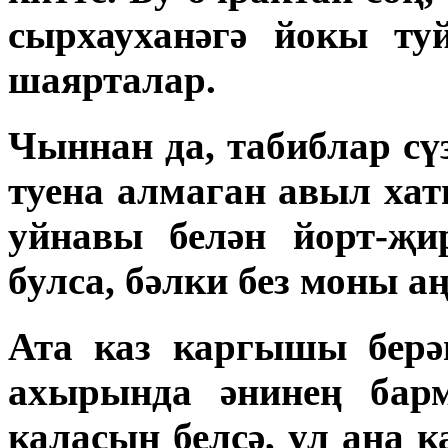
сырхауханәгә йокы ту
шаярталар.
Чыннан да, табиблар сү
туена алмаган авыл ха
уйнавы белән йорт-җи
булса, бәлки без моны а
Ата каз каргышы берә
ахырында әнинең барм
каласын белсә, ул ана 