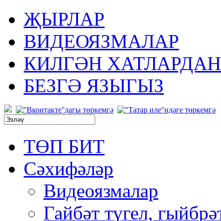
ҖЫРЛАР
ВИДЕОЯЗМАЛАР
КИЛГӘН ХАТЛАРДАН
БЕЗГӘ ЯЗЫГЫЗ
ТӨП БИТ
Сәхифәләр
Видеоязмалар
Гайбәт түгел, гыйбрә