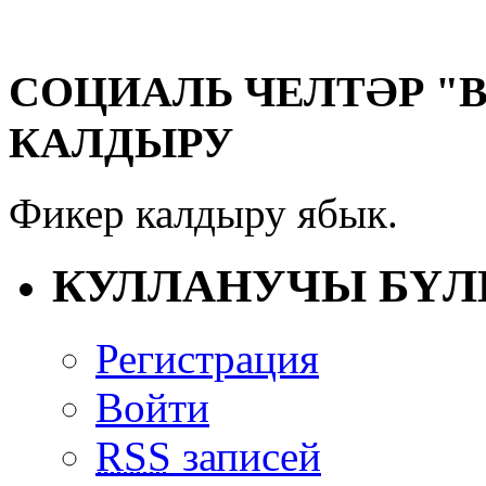
СОЦИАЛЬ ЧЕЛТӘР "
КАЛДЫРУ
Фикер калдыру ябык.
КУЛЛАНУЧЫ БҮЛ
Регистрация
Войти
RSS
записей