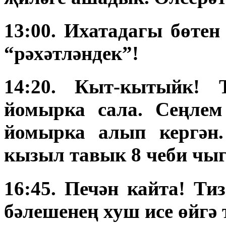
13:00. Ихатадагы бөте
“рәхәтләндек”!
14:20. Кыт-кытыйк!
йомырка сала. Сеңлем
йомырка алып кергән.
кызыл тавык 8 чеби чыг
16:45. Печән кайта! Ти
бәлешенең хуш исе өйгә