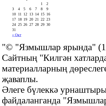
1
2
3
4
5
6
7
8
9
10
11
12
13
14
15
16
17
18
19
20
21
22
23
24
25
26
27
28
29
30
31
« Окт
"© "Язмышлар ярында" (1
Сайтның "Килгән хатлард
материалларның дөреслеге
җаваплы.
Әлеге бүлеккә урнаштыр
файдаланганда "Язмышла