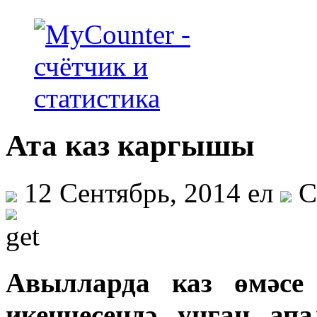
Ата каз каргышы
12 Сентябрь, 2014 ел
С
Авылларда каз өмәсе 
икенчесендә уңган ап