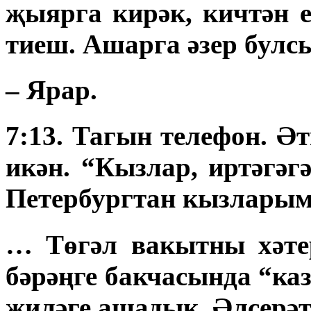
җыярга кирәк, кичтән 
тиеш. Ашарга әзер бул
– Ярар.
7:13. Тагын телефон. Ә
икән. “Кызлар, иртәгәг
Петербургтан кызларым
… Төгәл вакытны хәте
бәрәңге бакчасында “ка
җиләге ашадык. Әлсерәтт