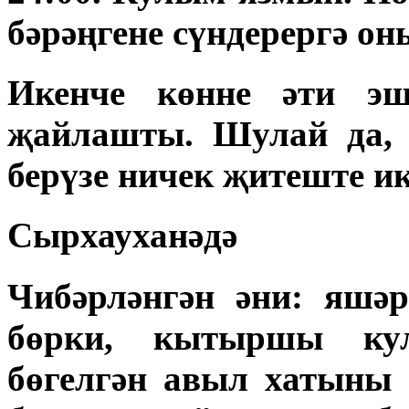
бәрәңгене сүндерергә о
Икенче көнне әти эш
җайлашты. Шулай да, 
берүзе ничек җитеште и
Сырхауханәдә
Чибәрләнгән әни: яшәр
бөрки, кытыршы ку
бөгелгән авыл хатыны 