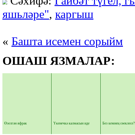
Cәхифә:
Гайбәт түгел, г
яшьләре"
,
каргыш
«
Башта исемен сорыйм
ОШАШ ЯЗМАЛАР:
Өзелгән яфрак
Үкенечкә калмасын иде
Без кемнең сөеклесе?