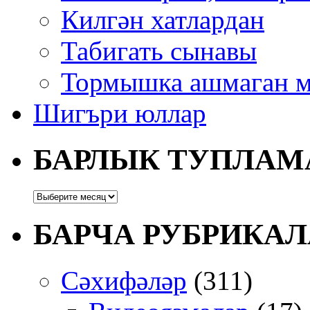
Килгән хатлардан
Табигать сынавы
Тормышка ашмаган м
Шигъри юллар
БАРЛЫК ТУПЛАМ
БАРЧА РУБРИКАЛ
Сәхифәләр
(311)