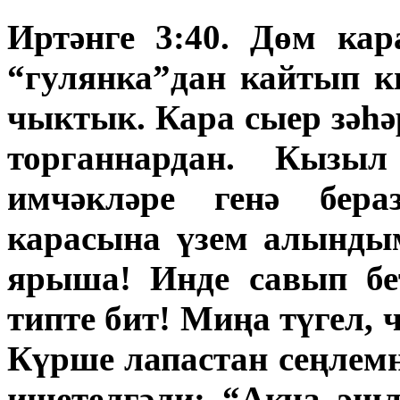
Иртәнге 3:40. Дөм кар
“гулянка”дан кайтып к
чыктык. Кара сыер зәһәр
торганнардан. Кызы
имчәкләре генә бера
карасына үзем алынды
ярыша! Инде савып бет
типте бит! Миңа түгел, 
Күрше лапастан сеңле
ишетелгәли: “Акча эш