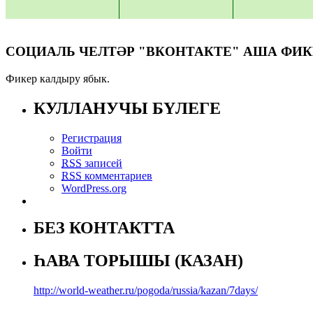
СОЦИАЛЬ ЧЕЛТӘР "ВКОНТАКТЕ" АША ФИК
Фикер калдыру ябык.
КУЛЛАНУЧЫ БҮЛЕГЕ
Регистрация
Войти
RSS
записей
RSS
комментариев
WordPress.org
БЕЗ КОНТАКТТА
ҺАВА ТОРЫШЫ (КАЗАН)
http://world-weather.ru/pogoda/russia/kazan/7days/