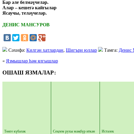
Бар әле белмәүчеләр.
Алар – кешегә кайгылар
Ясаучы, теләүчеләр.
ДЕНИС МАНСУРОВ
Cәхифә:
Килгән хатлардан
,
Шигъри юллар
Тамга:
Денис 
«
Язмышлар һәм ялгышлар
ОШАШ ЯЗМАЛАР:
Төнге күбәләк
Сеңлем рухы мәҗбүр иткән
Истәлек