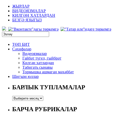
ҖЫРЛАР
ВИДЕОЯЗМАЛАР
КИЛГӘН ХАТЛАРДАН
БЕЗГӘ ЯЗЫГЫЗ
ТӨП БИТ
Сәхифәләр
Видеоязмалар
Гайбәт түгел, гыйбрәт
Килгән хатлардан
Табигать сынавы
Тормышка ашмаган мәхәббәт
Шигъри юллар
БАРЛЫК ТУПЛАМАЛАР
БАРЧА РУБРИКАЛАР