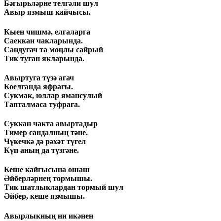
Бәгырьләрне телгәли шул
Авыр язмыш кайчысы.
Кыен чишмә, елгаларга
Саеккан чакларында.
Сандугач та моңлы сайрый
Тик туган якларында.
Авыртуга түзә агач
Коелганда яфрагы.
Сукмак, юллар ямансулый
Тапталмаса туфрага.
Суккан чакта авыртадыр
Тимер сандалның тәне.
Чүкечкә дә рәхәт түгел
Күп аның да түзгәне.
Кеше кайгысына ошаш
Әйберләрнең тормышы.
Тик шатлыклардан тормый шул
Әйбер, кеше язмышы.
Авырлыкның ни икәнен