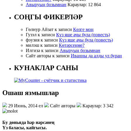
Авыруың бозымнан
Караулар: 12 864
СОҢГЫ ФИКЕРЛӘР
Гөлнур Айзат к записи
Көзге моң
Гузэл к записи
Күз яше ачы була (повесть)
фэузия к записи
Күз яше ачы була (повесть)
милэш к записи
Көтәрсеңме?
Илгизә к записи
Авыруың бозымнан
Сайт авторы к записи
Иванны да алды ул буран
КУНАКЛАР САНЫ
Ошаш язмышлар
29 Июнь, 2014 ел
Сайт авторы
Караулар: 3 342
Бу дөньяда һәр нәрсәнең
Үз бәласы, кайгысы.