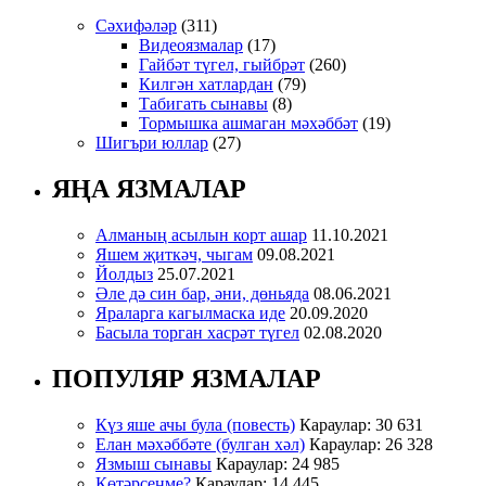
Сәхифәләр
(311)
Видеоязмалар
(17)
Гайбәт түгел, гыйбрәт
(260)
Килгән хатлардан
(79)
Табигать сынавы
(8)
Тормышка ашмаган мәхәббәт
(19)
Шигъри юллар
(27)
ЯҢА ЯЗМАЛАР
Алманың асылын корт ашар
11.10.2021
Яшем җиткәч, чыгам
09.08.2021
Йолдыз
25.07.2021
Әле дә син бар, әни, дөньяда
08.06.2021
Яраларга кагылмаска иде
20.09.2020
Басыла торган хасрәт түгел
02.08.2020
ПОПУЛЯР ЯЗМАЛАР
Күз яше ачы була (повесть)
Караулар: 30 631
Елан мәхәббәте (булган хәл)
Караулар: 26 328
Язмыш сынавы
Караулар: 24 985
Көтәрсеңме?
Караулар: 14 445