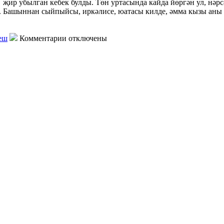
ир убыл­ган кебек булды. Төн уртасында кайда йөргән ул, нәрс
е. Башыннан сыйпыйсы, иркәлисе, юатасы килде, әмма кызы аны
еш
Комментарии отключены