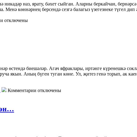
ә никадәр наз, ярату, бәхет сыйган. Аларны беркайчан, бернәрс
а. Менә көннәрнең берсендә сезгә балагыз үзегезнеке түгел дип 
и отключены
ннәр өстендә биешәләр. Агач яфраклары, иртәнге күренешкә со
уча якын. Аның бүген туган көне. Ул, җитез генә торып, ак кае
а
Комментарии отключены
кән…