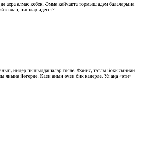
ә дә аера алмас кебек. Әмма кайчакта тормыш адәм балаларына
әйтсәләр, нишләр идегез?
кланып, нидер пышылдашалар төсле. Фәнис, татлы йокысыннан
ны янына йөгерде. Каен аның өчен бик кадерле. Ул аңа «әти»