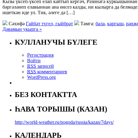
Кызы үксеп-үксеп елап кайтып кергәч, Рәзинәгә куркышыннан җ
бәргәләнеп елавыннан ана өнсез калды, ни кылырга да белмәд
ишеткән иде ул. Тик, әлеге дә […]
Сәхифә
Гайбәт түгел, гыйбрәт
Тамга:
бала
,
каргыш
,
рәнҗ
Дәвамын укырга »
КУЛЛАНУЧЫ БҮЛЕГЕ
Регистрация
Войти
RSS
записей
RSS
комментариев
WordPress.org
БЕЗ КОНТАКТТА
ҺАВА ТОРЫШЫ (КАЗАН)
http://world-weather.ru/pogoda/russia/kazan/7days/
КАЛЕНДАРЬ