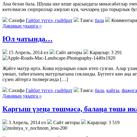
Ана белән бала. Шушы ике кеше арасындагы мөнә­сәбәтләр эчен
көтелмәгән сюрпризлар әзерләп куя, чәчләрең үрә торырлык бул
Сәхифә
Гайбәт түгел, гыйбрәт
Тамга:
бала
Комментари
Дәвамын укырга »
Юл чатында…
15 Апрель, 2014 ел
Сайт авторы
Караулар: 3 291
Җәйге матур иртә. Кояш нурларын озын итеп сузган. Алар үлә
уянып, табигатьнең матурлыгына сокланды. Бүгенге көн аңа аер
сүзен әйтергә тилмергәндә […]
Сәхифә
Гайбәт түгел, гыйбрәт
Тамга:
бала
,
кайгы
,
фаҗиг
Дәвамын укырга »
Каргыш үзеңә төшмәсә, балаңа төшә и
3 Апрель, 2014 ел
Сайт авторы
Караулар: 3 519