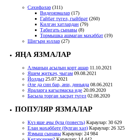
Сәхифәләр
(311)
Видеоязмалар
(17)
Гайбәт түгел, гыйбрәт
(260)
Килгән хатлардан
(79)
Табигать сынавы
(8)
Тормышка ашмаган мәхәббәт
(19)
Шигъри юллар
(27)
ЯҢА ЯЗМАЛАР
Алманың асылын корт ашар
11.10.2021
Яшем җиткәч, чыгам
09.08.2021
Йолдыз
25.07.2021
Әле дә син бар, әни, дөньяда
08.06.2021
Яраларга кагылмаска иде
20.09.2020
Басыла торган хасрәт түгел
02.08.2020
ПОПУЛЯР ЯЗМАЛАР
Күз яше ачы була (повесть)
Караулар: 30 629
Елан мәхәббәте (булган хәл)
Караулар: 26 325
Язмыш сынавы
Караулар: 24 984
Көтәрсеңме?
Караулар: 14 442