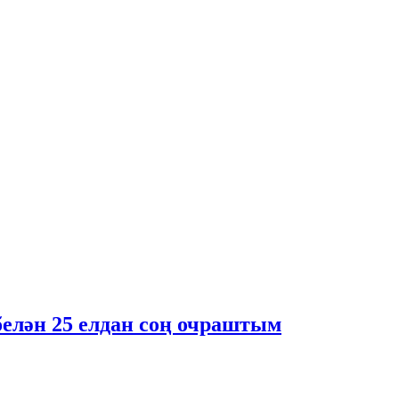
елән 25 елдан соң очраштым