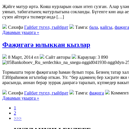
Җәйге матур иртә. Кояш нурларын озын итеп сузган. Алар үлә
уянып, табигатьнең матурлыгына сокланды. Бүгенге көн аңа аер
сүзен әйтергә тилмергәндә […]
Сәхифә
Гайбәт түгел, гыйбрәт
Тамга:
бала
,
кайгы
,
фаҗиг
Дәвамын укырга »
Фаҗигагә юлыккан кызлар
8 Март, 2014 ел
Сайт авторы
Караулар: 3 890
Тормышта төрле фаҗигаләр һаман булып тора. Безнең татар хал
Г.Ибраһимов игътибар иткән. Ул: “бер адәмнең бер хәсрәте як
арасында, аннан берәр зуррак даирәгә таралып, күпмедер вакы
Сәхифә
Гайбәт түгел, гыйбрәт
Тамга:
фаҗига
Коммент
Дәвамын укырга »
1
2
>>>