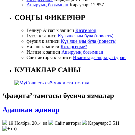
Авыруың бозымнан
Караулар: 12 857
СОҢГЫ ФИКЕРЛӘР
Гөлнур Айзат к записи
Көзге моң
Гузэл к записи
Күз яше ачы була (повесть)
фэузия к записи
Күз яше ачы була (повесть)
милэш к записи
Көтәрсеңме?
Илгизә к записи
Авыруың бозымнан
Сайт авторы к записи
Иванны да алды ул буран
КУНАКЛАР САНЫ
‘фаҗига’ тамгасы буенча язмалар
Адашкан җаннар
19 Ноябрь, 2014 ел
Сайт авторы
Караулар: 3 511