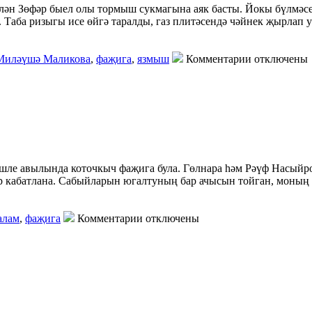
лән Зөфәр быел олы тормыш сукмагына аяк басты. Йокы бүлмәсе
н. Таба ризыгы исе өйгә таралды, газ плитәсендә чәйнек җырла
Миләүшә Маликова
,
фаҗига
,
язмыш
Комментарии отключены
е авылында коточкыч фаҗига була. Гөлнара һәм Рәүф Насыйровл
бер кабатлана. Сабыйларын югалтуның бар ачысын тойган, моның
алам
,
фаҗига
Комментарии отключены