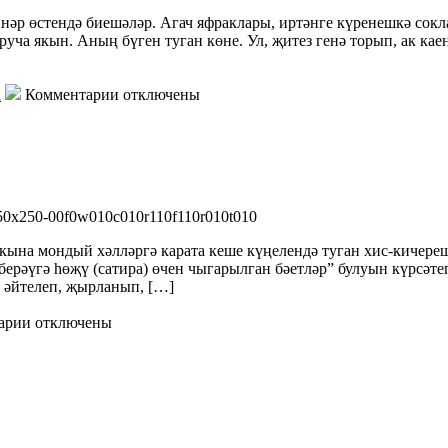
ннәр өстендә биешәләр. Агач яфраклары, иртәнге күренешкә со
уча якын. Аның бүген туган көне. Ул, җитез генә торып, ак кае
а
Комментарии отключены
кына мондый хәлләргә карата кеше күңелендә туган хис-кичереш
и берәүгә һөҗү (сатира) өчен чыгарылган бәетләр” булуын күрсә
т әйтелеп, җырланып, […]
арии отключены