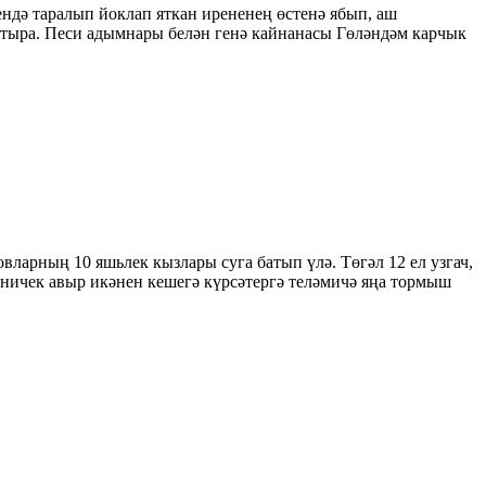
ндә таралып йоклап яткан ирененең өстенә ябып, аш
п утыра. Песи адымнары белән генә кайнанасы Гөләндәм карчык
арның 10 яшьлек кызлары суга батып үлә. Төгәл 12 ел узгач,
 ничек авыр икәнен кешегә күрсәтергә теләмичә яңа тормыш