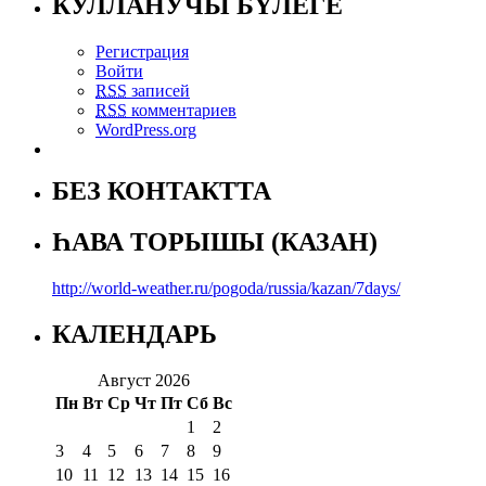
КУЛЛАНУЧЫ БҮЛЕГЕ
Регистрация
Войти
RSS
записей
RSS
комментариев
WordPress.org
БЕЗ КОНТАКТТА
ҺАВА ТОРЫШЫ (КАЗАН)
http://world-weather.ru/pogoda/russia/kazan/7days/
КАЛЕНДАРЬ
Август 2026
Пн
Вт
Ср
Чт
Пт
Сб
Вс
1
2
3
4
5
6
7
8
9
10
11
12
13
14
15
16