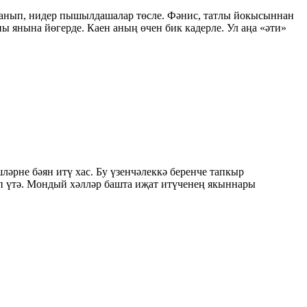
кланып, нидер пышылдашалар төсле. Фәнис, татлы йокысыннан
ны янына йөгерде. Каен аның өчен бик кадерле. Ул аңа «әти»
ләрне бәян итү хас. Бу үзенчәлеккә беренче тапкыр
теп үтә. Мондый хәлләр башта иҗат итүченең якыннары