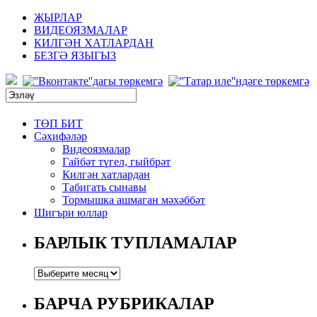
ҖЫРЛАР
ВИДЕОЯЗМАЛАР
КИЛГӘН ХАТЛАРДАН
БЕЗГӘ ЯЗЫГЫЗ
ТӨП БИТ
Сәхифәләр
Видеоязмалар
Гайбәт түгел, гыйбрәт
Килгән хатлардан
Табигать сынавы
Тормышка ашмаган мәхәббәт
Шигъри юллар
БАРЛЫК ТУПЛАМАЛАР
БАРЧА РУБРИКАЛАР