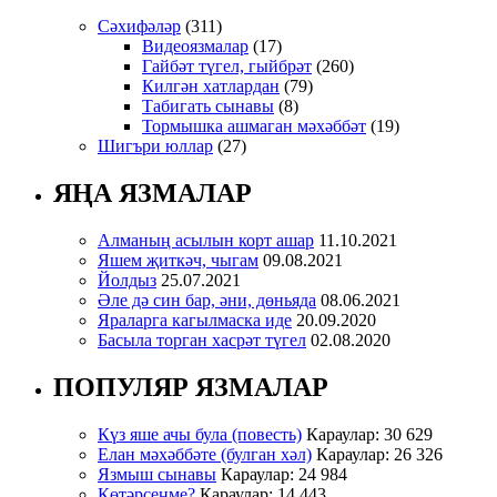
Сәхифәләр
(311)
Видеоязмалар
(17)
Гайбәт түгел, гыйбрәт
(260)
Килгән хатлардан
(79)
Табигать сынавы
(8)
Тормышка ашмаган мәхәббәт
(19)
Шигъри юллар
(27)
ЯҢА ЯЗМАЛАР
Алманың асылын корт ашар
11.10.2021
Яшем җиткәч, чыгам
09.08.2021
Йолдыз
25.07.2021
Әле дә син бар, әни, дөньяда
08.06.2021
Яраларга кагылмаска иде
20.09.2020
Басыла торган хасрәт түгел
02.08.2020
ПОПУЛЯР ЯЗМАЛАР
Күз яше ачы була (повесть)
Караулар: 30 629
Елан мәхәббәте (булган хәл)
Караулар: 26 326
Язмыш сынавы
Караулар: 24 984
Көтәрсеңме?
Караулар: 14 443