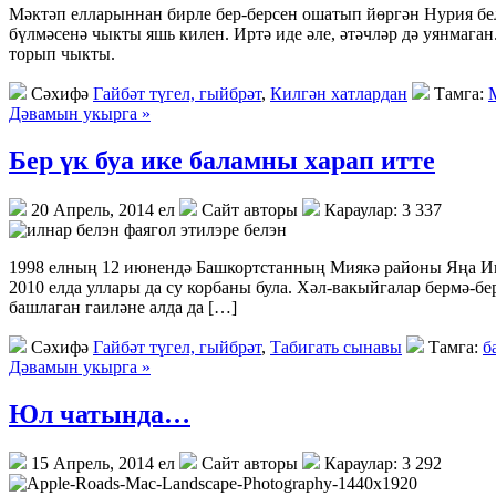
Мәктәп елларыннан бирле бер-берсен ошатып йөргән Нурия бе
бүлмәсенә чыкты яшь килен. Иртә иде әле, әтәчләр дә уянмага
торып чыкты.
Сәхифә
Гайбәт түгел, гыйбрәт
,
Килгән хатлардан
Тамга:
Дәвамын укырга »
Бер үк буа ике баламны харап итте
20 Апрель, 2014 ел
Сайт авторы
Караулар: 3 337
1998 елның 12 июнендә Башкортстанның Миякә районы Яңа Ишл
2010 елда уллары да су корбаны була. Хәл-вакыйгалар бермә-
башлаган гаиләне алда да […]
Сәхифә
Гайбәт түгел, гыйбрәт
,
Табигать сынавы
Тамга:
б
Дәвамын укырга »
Юл чатында…
15 Апрель, 2014 ел
Сайт авторы
Караулар: 3 292