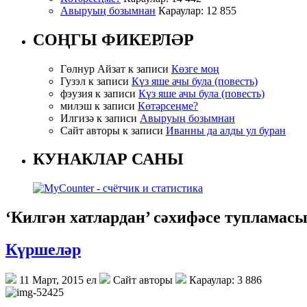
Авыруың бозымнан
Караулар: 12 855
СОҢГЫ ФИКЕРЛӘР
Гөлнур Айзат к записи
Көзге моң
Гузэл к записи
Күз яше ачы була (повесть)
фэузия к записи
Күз яше ачы була (повесть)
милэш к записи
Көтәрсеңме?
Илгизә к записи
Авыруың бозымнан
Сайт авторы к записи
Иванны да алды ул буран
КУНАКЛАР САНЫ
‘Килгән хатлардан’ сәхифәсе тупламас
Күршеләр
11 Март, 2015 ел
Сайт авторы
Караулар: 3 886