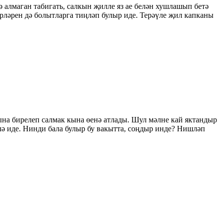
 алмаган табигать, салкын җилле яз ае белән хушлашып бетә
рләрен дә болытларга тиңләп булыр иде. Терәүле җил капканы
рына бирелеп салмак кына өенә атлады. Шул мәлне кай яктандыр
лә иде. Нинди бала булыр бу вакытта, соңдыр инде? Нишләп