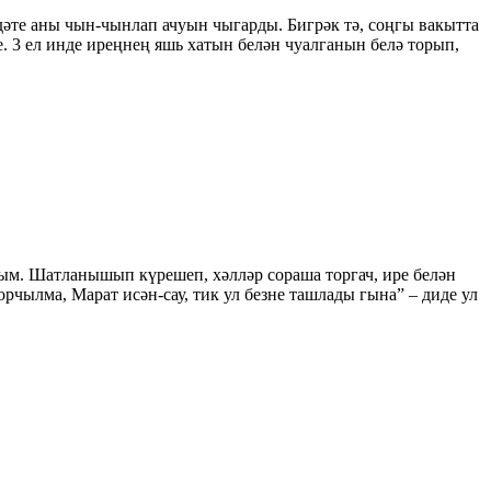
адәте аны чын-чынлап ачуын чыгарды. Бигрәк тә, соңгы вакытта
е. 3 ел инде иреңнең яшь хатын белән чуалганын белә торып,
ым. Шатланышып күрешеп, хәлләр сораша торгач, ире белән
орчылма, Марат исән-сау, тик ул безне ташлады гына” – диде ул