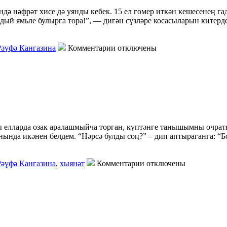
ндә нәфрәт хисе дә уянды кебек. 15 ел гомер иткән кешесенең г
ндый ямьле булырга тора!”, — дигән сүзләре косасыларын китерд
Рәүфә Кангазина
Комментарии отключены
ы елларда озак аралашмыйча торган, күптәнге танышымны очрат
янында икәнен белдем. “Нәрсә булды соң?” – дип аптыраганга: “Б
Рәүфә Кангазина
,
хыянәт
Комментарии отключены