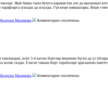
гөжләде. Җәй башы гына булуга карамастан әле дә җылынып китә
з тарафларга агылды да агылды. Гүя кеше язмышлары. Кеше гоме
Миләүшә Маликова
Комментарии отключены
я ташландык, иске 3-4 катлы йортлар яныннан бүген дә үз уйла
а колак салды. Елаган тавыш йорт хәрабәләре арасыннан ишете
Миләүшә Маликова
Комментарии отключены