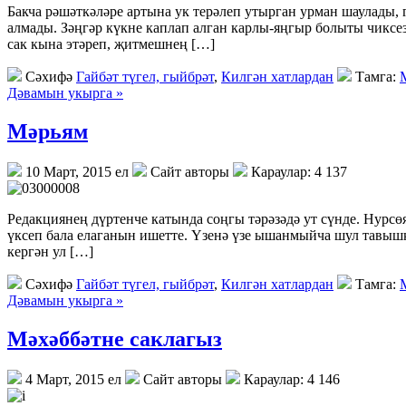
Бакча рәшәткәләре артына ук терәлеп утырган урман шаулады, 
алмады. Зәңгәр күкне каплап алган карлы-яңгыр болыты чиксе
сак кына этәреп, җитмешнең […]
Сәхифә
Гайбәт түгел, гыйбрәт
,
Килгән хатлардан
Тамга:
Дәвамын укырга »
Мәрьям
10 Март, 2015 ел
Сайт авторы
Караулар: 4 137
Редакциянең дүртенче катында соңгы тәрәзәдә ут сүнде. Нурсө
үксеп бала елаганын ишетте. Үзенә үзе ышанмыйча шул тавышк
кергән ул […]
Сәхифә
Гайбәт түгел, гыйбрәт
,
Килгән хатлардан
Тамга:
Дәвамын укырга »
Мәхәббәтне саклагыз
4 Март, 2015 ел
Сайт авторы
Караулар: 4 146