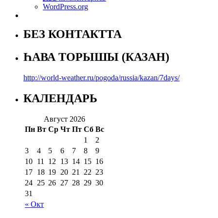
WordPress.org
БЕЗ КОНТАКТТА
ҺАВА ТОРЫШЫ (КАЗАН)
http://world-weather.ru/pogoda/russia/kazan/7days/
КАЛЕНДАРЬ
Август 2026
Пн
Вт
Ср
Чт
Пт
Сб
Вс
1
2
3
4
5
6
7
8
9
10
11
12
13
14
15
16
17
18
19
20
21
22
23
24
25
26
27
28
29
30
31
« Окт