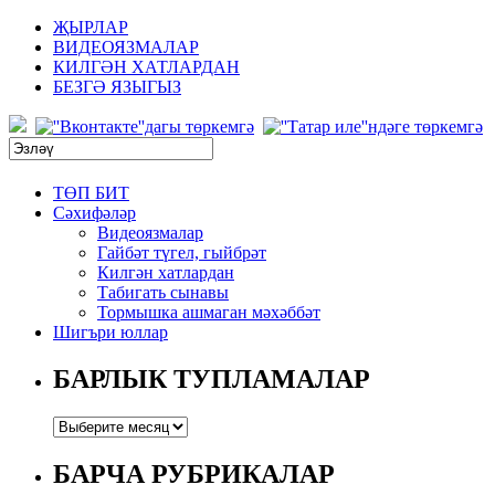
ҖЫРЛАР
ВИДЕОЯЗМАЛАР
КИЛГӘН ХАТЛАРДАН
БЕЗГӘ ЯЗЫГЫЗ
ТӨП БИТ
Сәхифәләр
Видеоязмалар
Гайбәт түгел, гыйбрәт
Килгән хатлардан
Табигать сынавы
Тормышка ашмаган мәхәббәт
Шигъри юллар
БАРЛЫК ТУПЛАМАЛАР
БАРЧА РУБРИКАЛАР