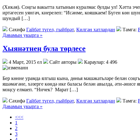
(Хикәя). Соңгы вакытта хатынын күралмас булды ул! Хәтта эче
иртәгесен уянгач, киерелеп: “Исәнме, кояшкаем! Бүген көн шу
шундый […]
Сәхифә
Гайбәт түгел, гыйбрәт
,
Килгән хатлардан
Тамга:
Дәвамын укырга »
Хыянәтнең була төрлесе
4 Март, 2015 ел
Сайт авторы
Караулар: 4 496
Бер көнне урамда ялгыш кына, дөнья мәшәкатьләре белән соңг
яшәмәгәне, хәзерге көндә ике баласы белән авылда, әти-әнисе 
моңсу елмаеп. “Ничек? Марат […]
Сәхифә
Гайбәт түгел, гыйбрәт
,
Килгән хатлардан
Тамга:
Дәвамын укырга »
<<<
1
2
3
4