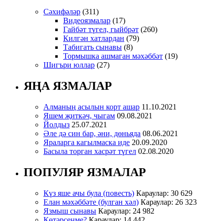
Сәхифәләр
(311)
Видеоязмалар
(17)
Гайбәт түгел, гыйбрәт
(260)
Килгән хатлардан
(79)
Табигать сынавы
(8)
Тормышка ашмаган мәхәббәт
(19)
Шигъри юллар
(27)
ЯҢА ЯЗМАЛАР
Алманың асылын корт ашар
11.10.2021
Яшем җиткәч, чыгам
09.08.2021
Йолдыз
25.07.2021
Әле дә син бар, әни, дөньяда
08.06.2021
Яраларга кагылмаска иде
20.09.2020
Басыла торган хасрәт түгел
02.08.2020
ПОПУЛЯР ЯЗМАЛАР
Күз яше ачы була (повесть)
Караулар: 30 629
Елан мәхәббәте (булган хәл)
Караулар: 26 323
Язмыш сынавы
Караулар: 24 982
Көтәрсеңме?
Караулар: 14 442