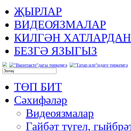
ҖЫРЛАР
ВИДЕОЯЗМАЛАР
КИЛГӘН ХАТЛАРДАН
БЕЗГӘ ЯЗЫГЫЗ
ТӨП БИТ
Сәхифәләр
Видеоязмалар
Гайбәт түгел, гыйбрә