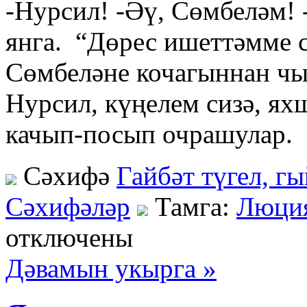
-Нурсил! -Әү, Сөмбеләм!
янга. “Дөрес ишеттәмме 
Сөмбеләне кочагыннан ч
Нурсил, күңелем сизә, ях
качып-посып очрашулар.
Сәхифә
Гайбәт түгел, г
Сәхифәләр
Тамга:
Люция
отключены
Дәвамын укырга »