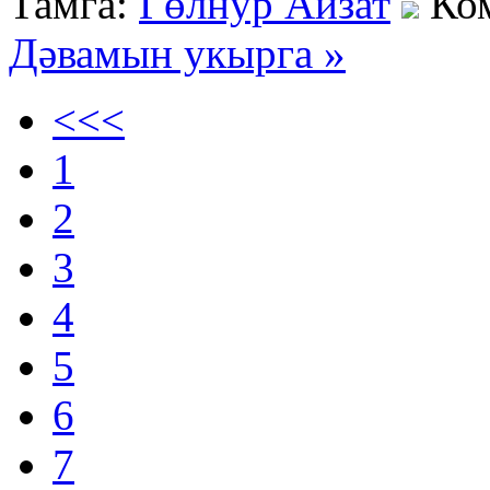
Тамга:
Гөлнур Айзат
Ко
Дәвамын укырга »
<<<
1
2
3
4
5
6
7