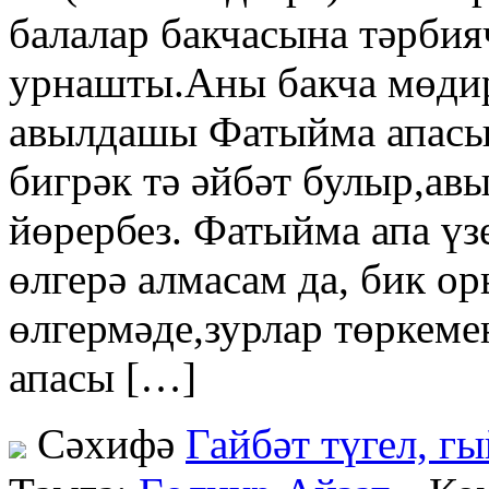
балалар бакчасына тәрбия
урнашты.Аны бакча мөдир
авылдашы Фатыйма апасы 
бигрәк тә әйбәт булыр,ав
йөрербез. Фатыйма апа үз
өлгерә алмасам да, бик о
өлгермәде,зурлар төркем
апасы […]
Сәхифә
Гайбәт түгел, г