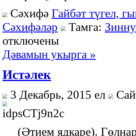
Сәхифә
Гайбәт түгел, г
Сәхифәләр
Тамга:
Зинну
отключены
Дәвамын укырга »
Истәлек
3 Декабрь, 2015 ел
Сай
(Әтием ядкаре). Гөлнар