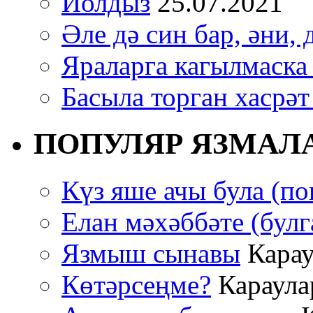
Йолдыз
25.07.2021
Әле дә син бар, әни, 
Яраларга кагылмаска
Басыла торган хасрәт
ПОПУЛЯР ЯЗМАЛ
Күз яше ачы була (по
Елан мәхәббәте (булг
Язмыш сынавы
Карау
Көтәрсеңме?
Караулар