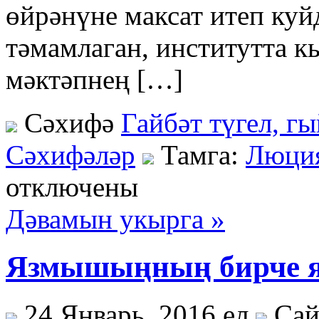
өйрәнүне максат итеп ку
тәмамлаган, институтта 
мәктәпнең […]
Сәхифә
Гайбәт түгел, г
Сәхифәләр
Тамга:
Люция
отключены
Дәвамын укырга »
Язмышыңның бирче 
24 Январь, 2016 ел
Сай