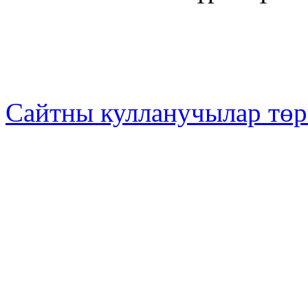
Сайтны кулланучылар төр