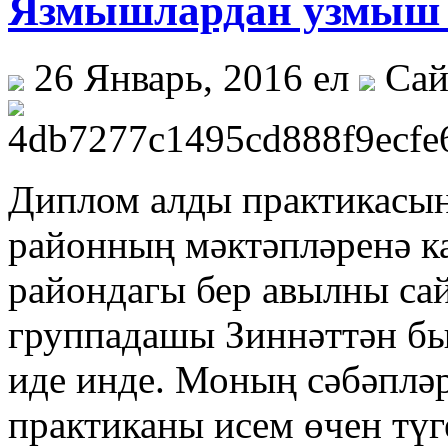
Язмышлардан узмыш
26 Январь, 2016 ел
Сай
Диплом алды практикасын 
районның мәктәпләренә к
райондагы бер авылны сай
группадашы Зиннәттән б
иде инде. Моның сәбәпләр
практиканы исем өчен түг