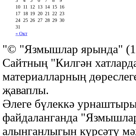
3
4
5
6
7
8
9
10
11
12
13
14
15
16
17
18
19
20
21
22
23
24
25
26
27
28
29
30
31
« Окт
"© "Язмышлар ярында" (1
Сайтның "Килгән хатлард
материалларның дөреслеге
җаваплы.
Әлеге бүлеккә урнаштыр
файдаланганда "Язмышла
алынганлыгын күрсәтү м