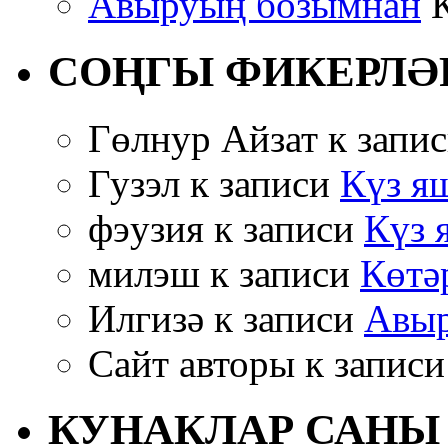
Авыруың бозымнан
К
СОҢГЫ ФИКЕРЛӘ
Гөлнур Айзат к запи
Гузэл к записи
Күз яш
фэузия к записи
Күз 
милэш к записи
Көтә
Илгизә к записи
Авыр
Сайт авторы к запис
КУНАКЛАР САНЫ