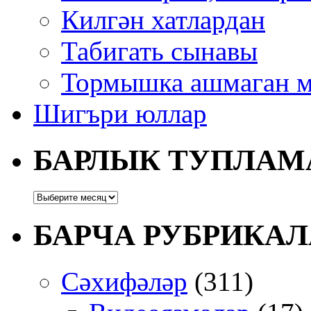
Килгән хатлардан
Табигать сынавы
Тормышка ашмаган м
Шигъри юллар
БАРЛЫК ТУПЛАМ
БАРЧА РУБРИКАЛ
Сәхифәләр
(311)