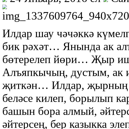
Илдар шау чәчәккә күмел
бик рәхәт… Янында ак ал
бөтерелеп йөри… Җыр иш
Алъяпкычың, дустым, ак и
җиткән… Илдар, җырның 
беләсе килеп, борылып ка
башын бора алмый, әйтерс
әйтерсең, бер казыкка эле