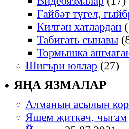
Видеоязмалар
(17)
Гайбәт түгел, гыйб
Килгән хатлардан
(
Табигать сынавы
(
Тормышка ашмаган
Шигъри юллар
(27)
ЯҢА ЯЗМАЛАР
Алманың асылын кор
Яшем җиткәч, чыгам