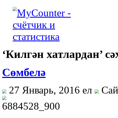
‘Килгән хатлардан’ с
Сөмбелә
27 Январь, 2016 ел
Сай