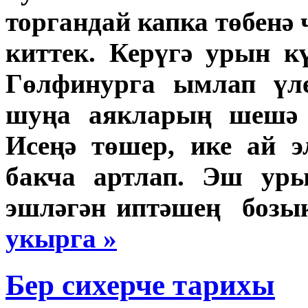
торгандай капка төбен
киттек. Керүгә урын 
Гөлфинурга ымлап үле
шуңа аякларың шешә 
Исеңә төшер, ике ай 
бакча артлап. Эш уры
эшләгән иптәшең бозык
укырга »
Бер сихерче тарихы