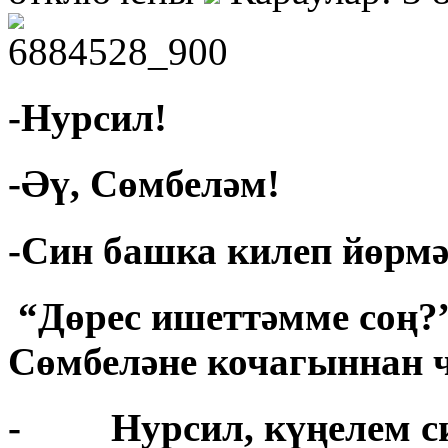
-Нурсил!
-Әү, Сөмбеләм!
-Син башка килеп йөрмә
“Дөрес ишеттәмме соң?
Сөмбеләне кочагыннан ч
- Нурсил, күңелем сиз