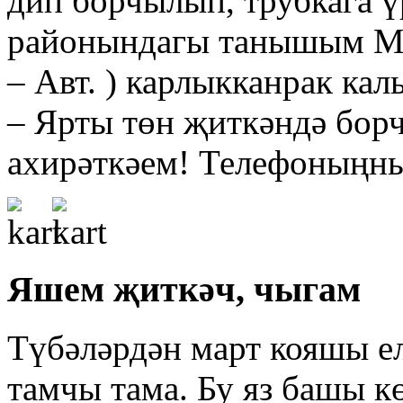
дип борчылып, трубкага 
районындагы танышым Мә
– Авт. ) карлыкканрак к
– Ярты төн җиткәндә борч
ахирәткәем! Телефоныңн
Яшем җиткәч, чыгам
Түбәләрдән март кояшы ел
тамчы тама. Бу яз башы к