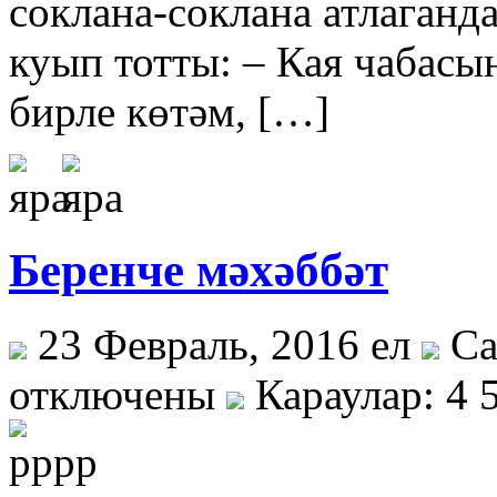
соклана-соклана атлаганда
куып тотты: – Кая чабасы
бирле көтәм, […]
Беренче мәхәббәт
23 Февраль, 2016 ел
Са
отключены
Караулар: 4 