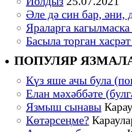
Йолдыз
25.07.2021
Әле дә син бар, әни, 
Яраларга кагылмаска
Басыла торган хасрәт
ПОПУЛЯР ЯЗМАЛ
Күз яше ачы була (по
Елан мәхәббәте (булг
Язмыш сынавы
Карау
Көтәрсеңме?
Караулар