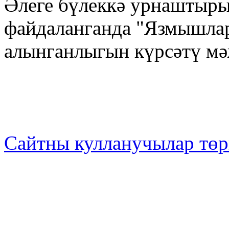
Әлеге бүлеккә урнаштыр
файдаланганда "Язмышла
алынганлыгын күрсәтү м
Сайтны кулланучылар төр