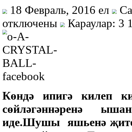
18 Февраль, 2016 ел
Са
отключены
Караулар: 3 
Көндә ипигә килеп к
сөйләгәннәренә ыш
иде.Шушы яшьенә җите