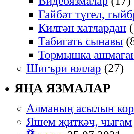
Видеоязмалар
(17)
Гайбәт түгел, гыйб
Килгән хатлардан
(
Табигать сынавы
(
Тормышка ашмаган
Шигъри юллар
(27)
ЯҢА ЯЗМАЛАР
Алманың асылын кор
Яшем җиткәч, чыгам