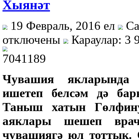
Хыянәт
19 Февраль, 2016 ел
Са
отключены
Караулар: 3 
Чувашия якларында
ишетеп белсәм дә ба
Таныш хатын Гөлфин
аяклары шешеп врачл
чувашиягә юл тоттык. 