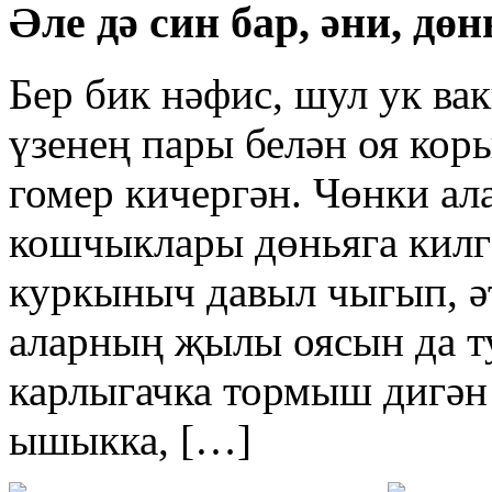
Әле дә син бар, әни, дө
Бер бик нәфис, шул ук ва
үзенең пары белән оя коры
гомер кичергән. Чөнки а
кошчыклары дөньяга килг
куркыныч давыл чыгып, әт
аларның җылы оясын да т
карлыгачка тормыш дигән 
ышыкка, […]