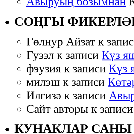
Авыруың бозымнан
К
СОҢГЫ ФИКЕРЛӘ
Гөлнур Айзат к запи
Гузэл к записи
Күз яш
фэузия к записи
Күз 
милэш к записи
Көтә
Илгизә к записи
Авыр
Сайт авторы к запис
КУНАКЛАР САНЫ