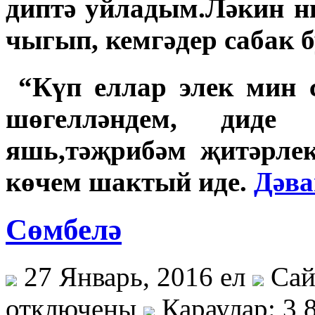
диптә уйладым.Ләкин ни
чыгып, кемгәдер сабак 
“Күп еллар элек мин 
шөгелләндем, дид
яшь,тәҗрибәм җитәрлек
көчем шактый иде.
Дәва
Сөмбелә
27 Январь, 2016 ел
Сай
отключены
Караулар: 3 