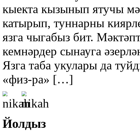
кыекта кызынып ятучы мә
катырып, туннарны киярлек
язга чыгабыз бит. Мәктәпт
кемнәрдер сынауга әзерлән
Язга таба укулары да туй
«физ-ра» […]
Йолдыз