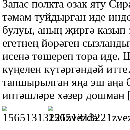
Запас полкта озак яту Си
тәмам туйдырган иде инде
булуы, аның җиргә казып
егетнең йөрәген сызланды
исенә төшереп тора иде.
күңелен күтәргәндәй итт
тапшырылган яңа эш аңа 
иптәшләре хәзер дошман 