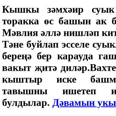
Кышкы зәмхәир суык 
торакка өс башын ак б
Мәвлия әллә нишләп кит
Тәне буйлап эсселе суы
береңә бер карауда га
вакыт җитә диләр.Вахт
кыштыр иске башма
тавышны ишетеп и
булдылар.
Дәвамын укы