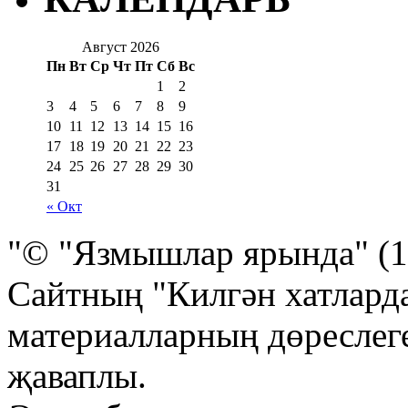
Август 2026
Пн
Вт
Ср
Чт
Пт
Сб
Вс
1
2
3
4
5
6
7
8
9
10
11
12
13
14
15
16
17
18
19
20
21
22
23
24
25
26
27
28
29
30
31
« Окт
"© "Язмышлар ярында" (1
Сайтның "Килгән хатлард
материалларның дөреслеге
җаваплы.