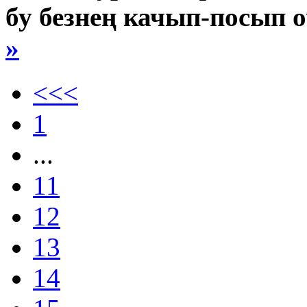
бу безнең качып-посып 
»
<<<
1
...
11
12
13
14