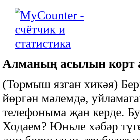
Алманың асылын корт
(Тормыш язган хикәя) Бе
йөргән мәлемдә, уйламага
телефоныма җан керде. Бу
Ходаем? Юньле хәбәр түг