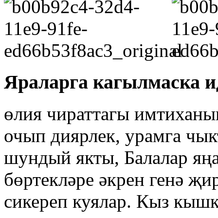
Яраларга кагылмаска и
өлия чираттагы имтиханы
очып диярлек, урамга чы
шундый якты, Балалар яңа
бөртекләре әкрен генә җир
сикереп куялар. Кыз кыш