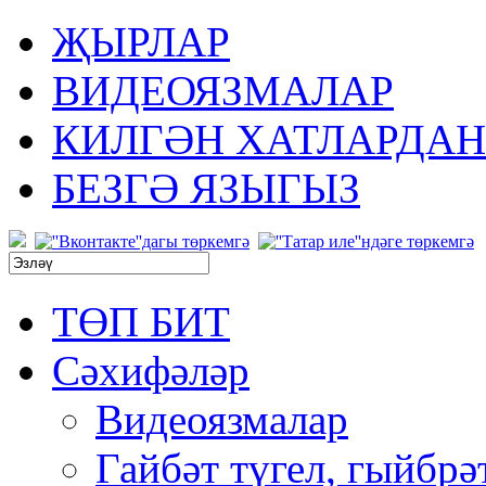
ҖЫРЛАР
ВИДЕОЯЗМАЛАР
КИЛГӘН ХАТЛАРДАН
БЕЗГӘ ЯЗЫГЫЗ
ТӨП БИТ
Сәхифәләр
Видеоязмалар
Гайбәт түгел, гыйбрә