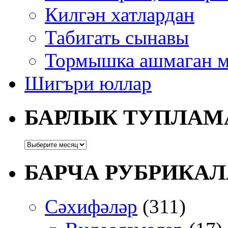
Килгән хатлардан
Табигать сынавы
Тормышка ашмаган м
Шигъри юллар
БАРЛЫК ТУПЛАМ
БАРЧА РУБРИКАЛ
Сәхифәләр
(311)