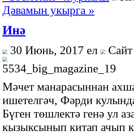
Дәвамын укырга »
Инә
30 Июнь, 2017 ел
Сайт
Мәчет манарасыннан ахш
ишетелгәч, Фәрди кулында
Бүген төшлектә генә ул а
кызыксынып китап ачып ка