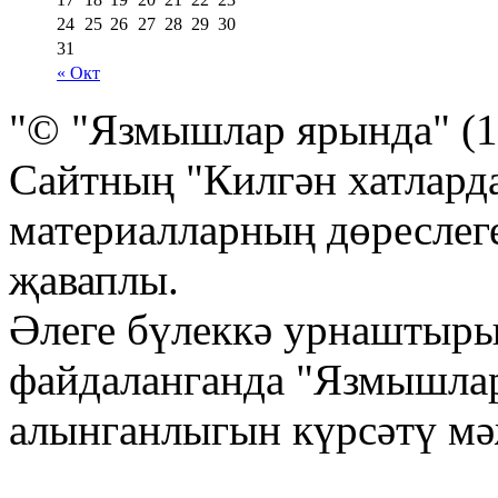
24
25
26
27
28
29
30
31
« Окт
"© "Язмышлар ярында" (1
Сайтның "Килгән хатлард
материалларның дөреслеге
җаваплы.
Әлеге бүлеккә урнаштыр
файдаланганда "Язмышла
алынганлыгын күрсәтү м