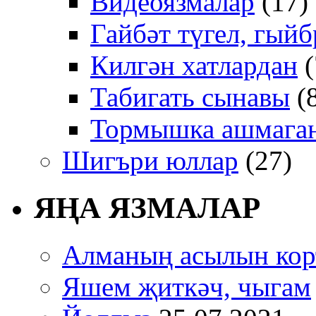
Видеоязмалар
(17)
Гайбәт түгел, гыйб
Килгән хатлардан
(
Табигать сынавы
(
Тормышка ашмаган
Шигъри юллар
(27)
ЯҢА ЯЗМАЛАР
Алманың асылын кор
Яшем җиткәч, чыгам