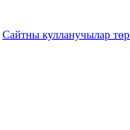
Сайтны кулланучылар төр