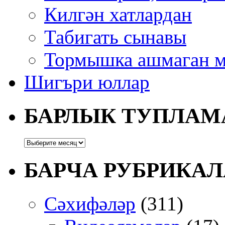
Килгән хатлардан
Табигать сынавы
Тормышка ашмаган м
Шигъри юллар
БАРЛЫК ТУПЛАМ
БАРЧА РУБРИКАЛ
Сәхифәләр
(311)