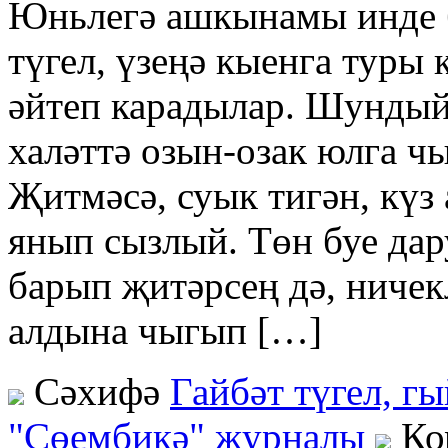
Юньлегә ашкынамы инде 
түгел, үзеңә кыенга туры 
әйтеп карадылар. Шундый 
халәттә озын-озак юлга ч
Җитмәсә, суык тигән, күз 
янып сызлый. Төн буе да
барып җитәрсең дә, ничек
алдына чыгып […]
Сәхифә
Гайбәт түгел, г
"Сөембикә" журналы
Ко