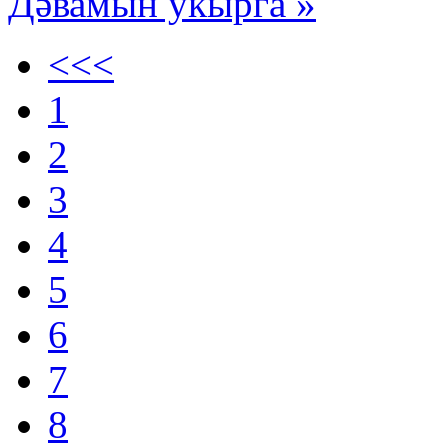
Дәвамын укырга »
<<<
1
2
3
4
5
6
7
8