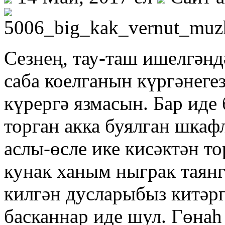
Сезнең, тау-таш ишелгәнд
саба коел­ганын күргәнеге
күрергә язма­сын. Бар иде 
торган акка бу­ялган шка
аслы-өсле ике кисәктән 
кунак ханым ныграк таян
килгән дусларыбыз китәр
басканнар иде шул. Гөнаһ