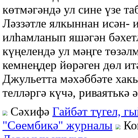
көтмәгәндә ул сине үзе таб
Ләззәтле ялкыннан исән- 
илһамланып яшәгән бәхет
күңелендә ул мәңге төзәл­м
кемнеңдер йөрәген дөл и
Джульетта мәхәббә­те хак
телләргә күчә, риваятькә 
Сәхифә
Гайбәт түгел, г
"Сөембикә" журналы
Ко