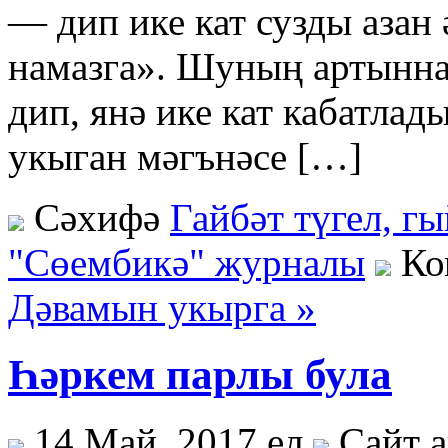
— дип ике кат сузды азан
намазга». Шуның артынна
дип, янә ике кат кабатлад
укыган мәгънәсе […]
Сәхифә
Гайбәт түгел, г
"Сөембикә" журналы
Ко
Дәвамын укырга »
Һәркем парлы була
14 Май, 2017 ел
Сайт 