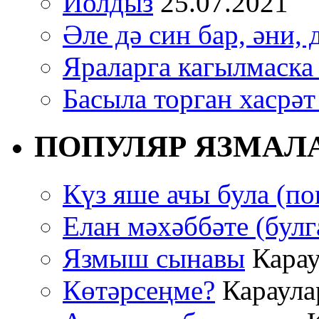
Йолдыз
25.07.2021
Әле дә син бар, әни, 
Яраларга кагылмаска
Басыла торган хасрәт
ПОПУЛЯР ЯЗМАЛ
Күз яше ачы була (по
Елан мәхәббәте (булг
Язмыш сынавы
Карау
Көтәрсеңме?
Караулар