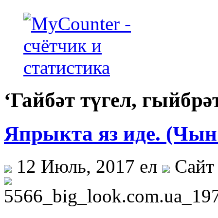
‘Гайбәт түгел, гыйбрә
Япрыкта яз иде. (Чын
12 Июль, 2017 ел
Сайт