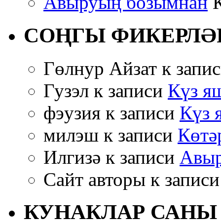
Авыруың бозымнан
К
СОҢГЫ ФИКЕРЛӘ
Гөлнур Айзат к запи
Гузэл к записи
Күз яш
фэузия к записи
Күз 
милэш к записи
Көтә
Илгизә к записи
Авыр
Сайт авторы к запис
КУНАКЛАР САНЫ