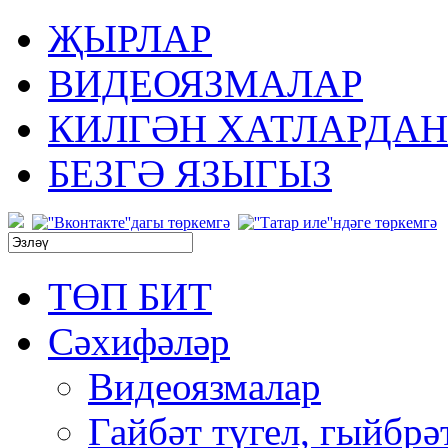
ҖЫРЛАР
ВИДЕОЯЗМАЛАР
КИЛГӘН ХАТЛАРДАН
БЕЗГӘ ЯЗЫГЫЗ
ТӨП БИТ
Сәхифәләр
Видеоязмалар
Гайбәт түгел, гыйбрә