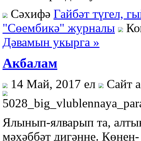
Сәхифә
Гайбәт түгел, г
"Сөембикә" журналы
Ко
Дәвамын укырга »
Акбалам
14 Май, 2017 ел
Сайт 
Ялынып-ялварып та, ал­ты
мәхәббәт дигәнне. Көнен-