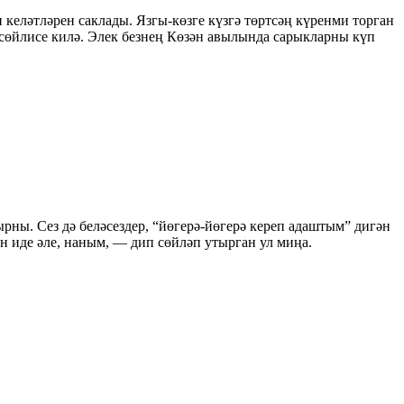
 келәтләрен саклады. Язгы-көзге күзгә төртсәң күренми торган
сөйлисе килә. Элек безнең Көзән авылында сарыкларны күп
рны. Сез дә беләсездер, “йөгерә-йөгерә кереп адаштым” дигән
н иде әле, наным, — дип сөйләп утырган ул миңа.