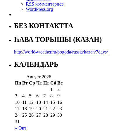
RSS
комментариев
WordPress.org
БЕЗ КОНТАКТТА
ҺАВА ТОРЫШЫ (КАЗАН)
http://world-weather.ru/pogoda/russia/kazan/7days/
КАЛЕНДАРЬ
Август 2026
Пн
Вт
Ср
Чт
Пт
Сб
Вс
1
2
3
4
5
6
7
8
9
10
11
12
13
14
15
16
17
18
19
20
21
22
23
24
25
26
27
28
29
30
31
« Окт