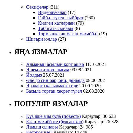
Сәхифәләр
(311)
Видеоязмалар
(17)
Гайбәт түгел, гыйбрәт
(260)
Килгән хатлардан
(79)
Табигать сынавы
(8)
Тормышка ашмаган мәхәббәт
(19)
Шигъри юллар
(27)
ЯҢА ЯЗМАЛАР
Алманың асылын корт ашар
11.10.2021
Яшем җиткәч, чыгам
09.08.2021
Йолдыз
25.07.2021
Әле дә син бар, әни, дөньяда
08.06.2021
Яраларга кагылмаска иде
20.09.2020
Басыла торган хасрәт түгел
02.08.2020
ПОПУЛЯР ЯЗМАЛАР
Күз яше ачы була (повесть)
Караулар: 30 633
Елан мәхәббәте (булган хәл)
Караулар: 26 328
Язмыш сынавы
Караулар: 24 985
Көтәрсеңме?
Караулар: 14 449