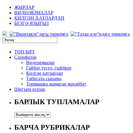
ҖЫРЛАР
ВИДЕОЯЗМАЛАР
КИЛГӘН ХАТЛАРДАН
БЕЗГӘ ЯЗЫГЫЗ
ТӨП БИТ
Сәхифәләр
Видеоязмалар
Гайбәт түгел, гыйбрәт
Килгән хатлардан
Табигать сынавы
Тормышка ашмаган мәхәббәт
Шигъри юллар
БАРЛЫК ТУПЛАМАЛАР
БАРЧА РУБРИКАЛАР