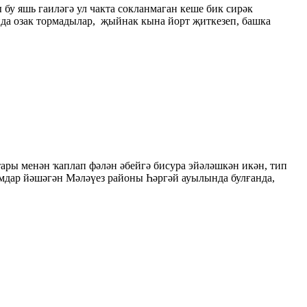
бу яшь гаиләгә ул чакта сокланмаган кеше бик сирәк
нда озак тормадылар, җыйнак кына йорт җиткезеп, башка
тары ме­нән ҡаплап фәлән әбейгә бисура эйәләшкән икән, тип
ым­дар йәшәгән Мәләүез районы Һәргәй ауылында булғанда,