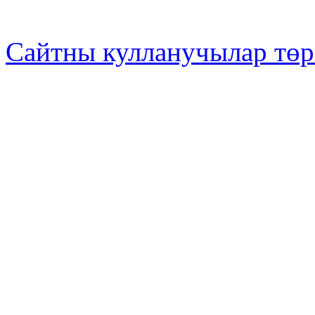
Сайтны кулланучылар төр