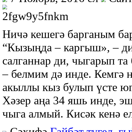
Ничә кешегә барганым бар
“Кызыңда – каргыш», – ди
салганнар ди, чыгарып т
– белмим дә инде. Кемгә
акыллы кыз булып үсте юг
Хәзер аңа 34 яшь инде, э
чыга алмый. Кисәк кенә е
Сәхифә
Гайбәт түгел, г