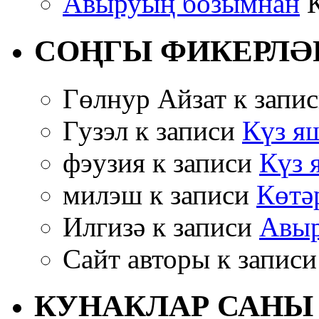
Авыруың бозымнан
К
СОҢГЫ ФИКЕРЛӘ
Гөлнур Айзат к запи
Гузэл к записи
Күз яш
фэузия к записи
Күз 
милэш к записи
Көтә
Илгизә к записи
Авыр
Сайт авторы к запис
КУНАКЛАР САНЫ