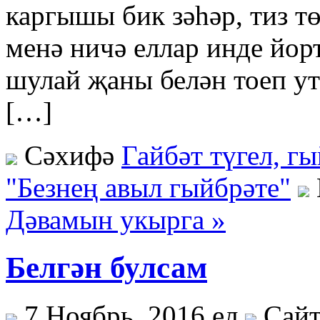
каргышы бик зәһәр, тиз т
менә ничә еллар инде йор
шулай җаны белән тоеп ут
[…]
Сәхифә
Гайбәт түгел, г
"Безнең авыл гыйбрәте"
Дәвамын укырга »
Белгән булсам
7 Ноябрь, 2016 ел
Сайт