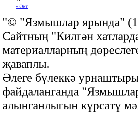
« Окт
"© "Язмышлар ярында" (1
Сайтның "Килгән хатлард
материалларның дөреслеге
җаваплы.
Әлеге бүлеккә урнаштыр
файдаланганда "Язмышла
алынганлыгын күрсәтү м