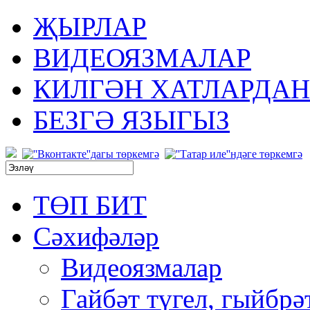
ҖЫРЛАР
ВИДЕОЯЗМАЛАР
КИЛГӘН ХАТЛАРДАН
БЕЗГӘ ЯЗЫГЫЗ
ТӨП БИТ
Сәхифәләр
Видеоязмалар
Гайбәт түгел, гыйбрә