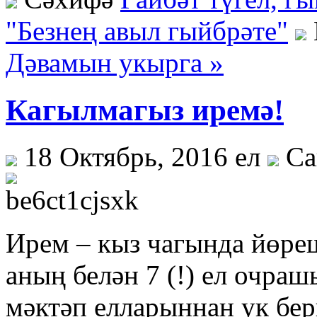
"Безнең авыл гыйбрәте"
Дәвамын укырга »
Кагылмагыз иремә!
18 Октябрь, 2016 ел
Са
Ирем – кыз чагында йөреш
аның белән 7 (!) ел очра
мәктәп елларыннан ук бер