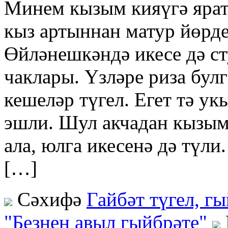
Минем кызым кияүгә ярат
кыз артыннан матур йөрд
Өйләнешкәндә икесе дә ст
чаклары. Үзләре риза булг
кешеләр түгел. Егет тә у
эшли. Шул акчадан кызыма
ала, юлга икесенә дә түли
[…]
Сәхифә
Гайбәт түгел, г
"Безнең авыл гыйбрәте"