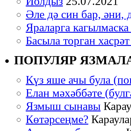
Йолдыз
25.07.2021
Әле дә син бар, әни, 
Яраларга кагылмаска
Басыла торган хасрәт
ПОПУЛЯР ЯЗМАЛ
Күз яше ачы була (по
Елан мәхәббәте (булг
Язмыш сынавы
Карау
Көтәрсеңме?
Караулар