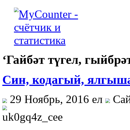
‘Гайбәт түгел, гыйбрә
Син, кодагый, ялгыш
29 Ноябрь, 2016 ел
Сай