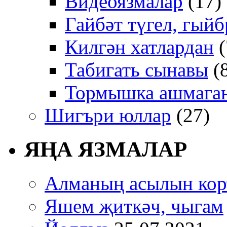
Видеоязмалар
(17)
Гайбәт түгел, гыйб
Килгән хатлардан
(
Табигать сынавы
(
Тормышка ашмаган
Шигъри юллар
(27)
ЯҢА ЯЗМАЛАР
Алманың асылын кор
Яшем җиткәч, чыгам