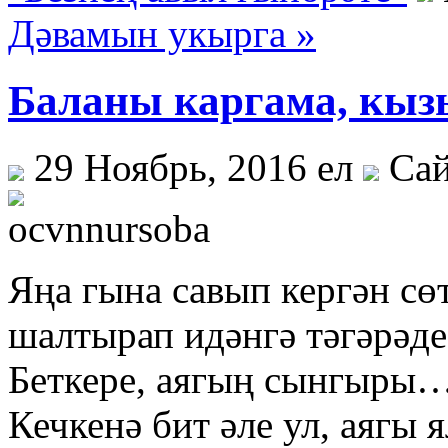
Дәвамын укырга »
Баланы каргама, кы
29 Ноябрь, 2016 ел
Сай
Яңа гына савып кергән сө
шалтырап идәнгә тәгәрәде.
Беткере, аягың сынгыры…
Кечкенә бит әле ул, аягы