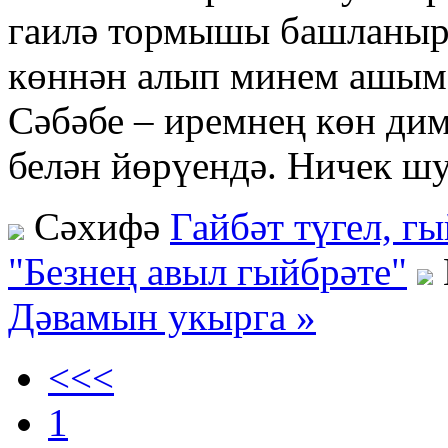
гаилә тормышы башланырг
көннән алып минем ашым 
Сәбәбе – иремнең көн дим
белән йөрүендә. Ничек ш
Сәхифә
Гайбәт түгел, г
"Безнең авыл гыйбрәте"
Дәвамын укырга »
<<<
1